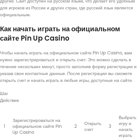
другие. Сайт доступен на русском языке, что делает его удобным
для игроков из России и других стран, где русский язык является
официальным.
Как начать играть на официальном
сайте Pin Up Casino
Чтобы начать играть на официальном сайте Pin Up Casino, вам
нужно зарегистрироваться и открыть счет. Это можно сделать в
течение нескольких минут, просто заполнив форму регистрации и
указав свои контактные данные. После регистрации вы сможете
открыть счет и начать играть в любые игры, доступные на сайте.
Шаг
Действие
Выбрать
Зарегистрироваться на
Открыть
игру и
1
официальном сайте Pin
2
3
счет
начать
Up Casino
играть