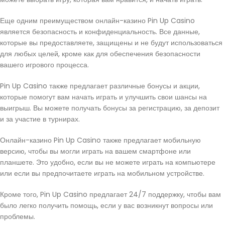
Еще одним преимуществом онлайн-казино Pin Up Casino
является безопасность и конфиденциальность. Все данные,
которые вы предоставляете, защищены и не будут использоваться
для любых целей, кроме как для обеспечения безопасности
вашего игрового процесса.
Pin Up Casino также предлагает различные бонусы и акции,
которые помогут вам начать играть и улучшить свои шансы на
выигрыш. Вы можете получать бонусы за регистрацию, за депозит
и за участие в турнирах.
Онлайн-казино Pin Up Casino также предлагает мобильную
версию, чтобы вы могли играть на вашем смартфоне или
планшете. Это удобно, если вы не можете играть на компьютере
или если вы предпочитаете играть на мобильном устройстве.
Кроме того, Pin Up Casino предлагает 24/7 поддержку, чтобы вам
было легко получить помощь, если у вас возникнут вопросы или
проблемы.