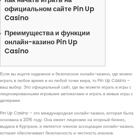
официальном сайте Pin Up
Casino
Преимущества и функции
онлайн-казино Pin Up
Casino
Если вы ищете надежное и безопасное онлайн-казино, где можно
играть в любое время и из любой точки мира, то Pin Up Casino –
ваш выбор. Это официальный сайт, где вы можете играть в игры с
лицензированными игровыми автоматами и играть в живые игры с
дилерами.
Pin Up Casino – это международная онлайн-казино, которая была
основана в 2016 году. Она имеет лицензию на игорный бизнес,
выдана в Куртрахе, и является членом ассоциации онлайн-казино,
которая обеспечивает безопасность и честность игроков.