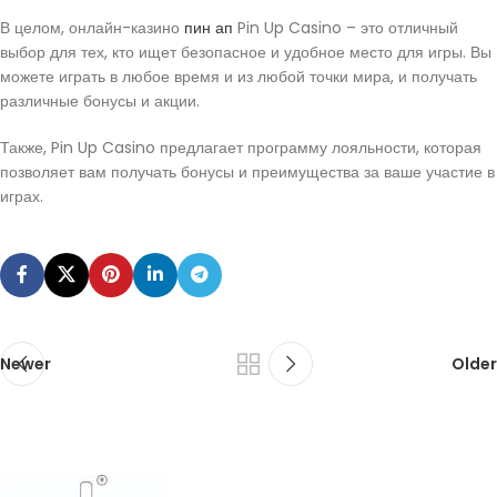
В целом, онлайн-казино
пин ап
Pin Up Casino – это отличный
выбор для тех, кто ищет безопасное и удобное место для игры. Вы
можете играть в любое время и из любой точки мира, и получать
различные бонусы и акции.
Также, Pin Up Casino предлагает программу лояльности, которая
позволяет вам получать бонусы и преимущества за ваше участие в
играх.
Newer
Older