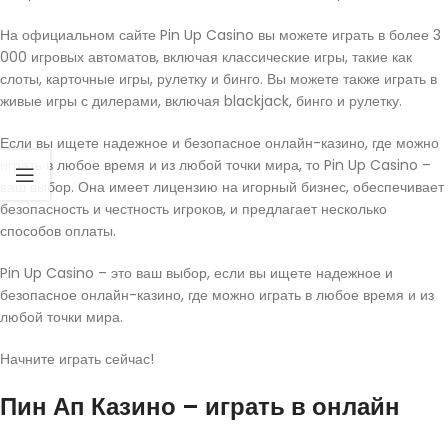
На официальном сайте Pin Up Casino вы можете играть в более 3
000 игровых автоматов, включая классические игры, такие как
слоты, карточные игры, рулетку и бинго. Вы можете также играть в
живые игры с дилерами, включая blackjack, бинго и рулетку.
Если вы ищете надежное и безопасное онлайн-казино, где можно
играть в любое время и из любой точки мира, то Pin Up Casino –
ваш выбор. Она имеет лицензию на игорный бизнес, обеспечивает
безопасность и честность игроков, и предлагает несколько
способов оплаты.
Pin Up Casino – это ваш выбор, если вы ищете надежное и
безопасное онлайн-казино, где можно играть в любое время и из
любой точки мира.
Начните играть сейчас!
Пин Ап Казино – играть в онлайн