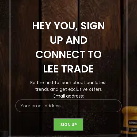
HEY YOU, SIGN
UP AND
CONNECT TO
LEE TRADE
Be the first to learn about our latest
trends and get exclusive offers
Email address: