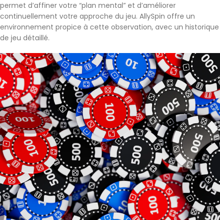
permet d’affiner votre “plan mental” et d’améliorer
continuellement votre approche du jeu. AllySpin offre un
environnement propice à cette observation, avec un historique
de jeu détaillé.