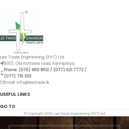
Lee Trade Engineering (PVT) Ltd
501/1, Old Kottawa road, Pannipitiya.
Phone: (076) 960 8512 / (077) 621 7772 /
(077) 716 1213
Email: info@leetrade.lk
USEFUL LINKS
GO TO
© Copyright 2025, Lee Trade Engineering (PVT) Ltd