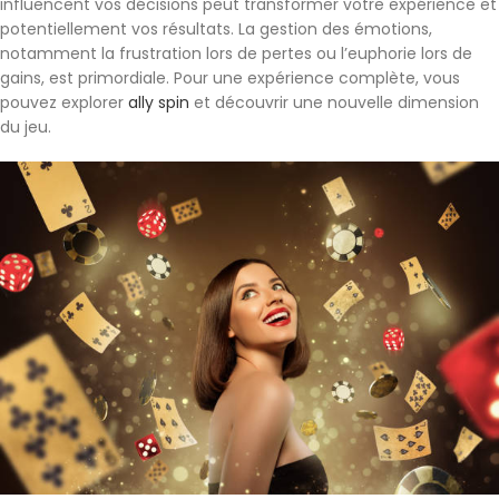
influencent vos décisions peut transformer votre expérience et
potentiellement vos résultats. La gestion des émotions,
notamment la frustration lors de pertes ou l’euphorie lors de
gains, est primordiale. Pour une expérience complète, vous
pouvez explorer
ally spin
et découvrir une nouvelle dimension
du jeu.