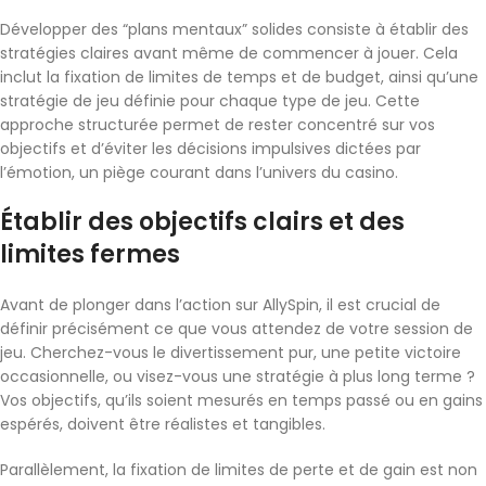
Développer des “plans mentaux” solides consiste à établir des
stratégies claires avant même de commencer à jouer. Cela
inclut la fixation de limites de temps et de budget, ainsi qu’une
stratégie de jeu définie pour chaque type de jeu. Cette
approche structurée permet de rester concentré sur vos
objectifs et d’éviter les décisions impulsives dictées par
l’émotion, un piège courant dans l’univers du casino.
Établir des objectifs clairs et des
limites fermes
Avant de plonger dans l’action sur AllySpin, il est crucial de
définir précisément ce que vous attendez de votre session de
jeu. Cherchez-vous le divertissement pur, une petite victoire
occasionnelle, ou visez-vous une stratégie à plus long terme ?
Vos objectifs, qu’ils soient mesurés en temps passé ou en gains
espérés, doivent être réalistes et tangibles.
Parallèlement, la fixation de limites de perte et de gain est non