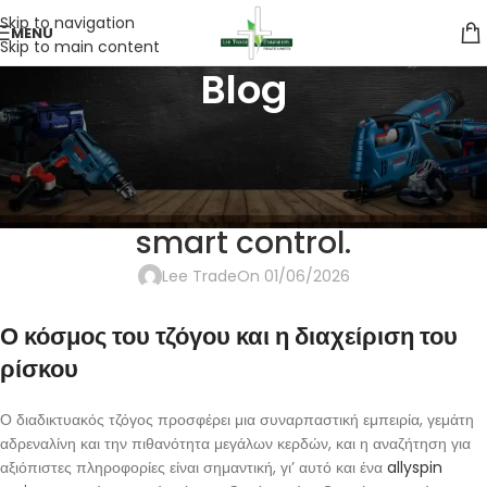
Skip to navigation
MENU
Skip to main content
Blog
GAMBLING
Experience gambling
satisfaction: the refined path to
smart control.
Lee Trade
On 01/06/2026
Ο κόσμος του τζόγου και η διαχείριση του
ρίσκου
Ο διαδικτυακός τζόγος προσφέρει μια συναρπαστική εμπειρία, γεμάτη
αδρεναλίνη και την πιθανότητα μεγάλων κερδών, και η αναζήτηση για
αξιόπιστες πληροφορίες είναι σημαντική, γι’ αυτό και ένα
allyspin