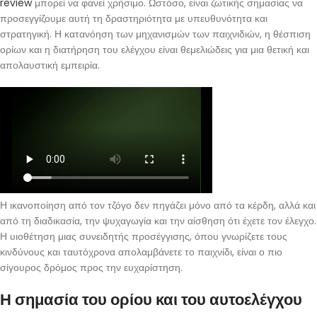
review
μπορεί να φανεί χρήσιμο. Ωστόσο, είναι ζωτικής σημασίας να
προσεγγίζουμε αυτή τη δραστηριότητα με υπευθυνότητα και
στρατηγική. Η κατανόηση των μηχανισμών των παιχνιδιών, η θέσπιση
ορίων και η διατήρηση του ελέγχου είναι θεμελιώδεις για μια θετική και
απολαυστική εμπειρία.
Η ικανοποίηση από τον τζόγο δεν πηγάζει μόνο από τα κέρδη, αλλά και
από τη διαδικασία, την ψυχαγωγία και την αίσθηση ότι έχετε τον έλεγχο.
Η υιοθέτηση μιας συνειδητής προσέγγισης, όπου γνωρίζετε τους
κινδύνους και ταυτόχρονα απολαμβάνετε το παιχνίδι, είναι ο πιο
σίγουρος δρόμος προς την ευχαρίστηση.
Η σημασία του ορίου και του αυτοελέγχου