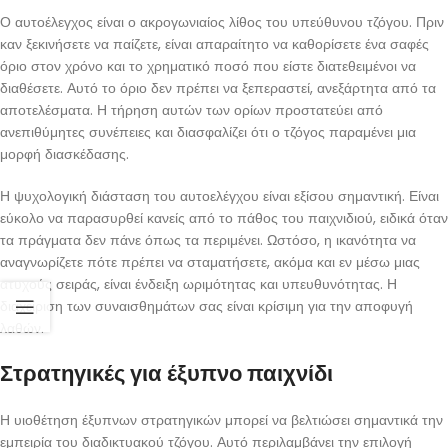
Ο αυτοέλεγχος είναι ο ακρογωνιαίος λίθος του υπεύθυνου τζόγου. Πριν
καν ξεκινήσετε να παίζετε, είναι απαραίτητο να καθορίσετε ένα σαφές
όριο στον χρόνο και το χρηματικό ποσό που είστε διατεθειμένοι να
διαθέσετε. Αυτό το όριο δεν πρέπει να ξεπεραστεί, ανεξάρτητα από τα
αποτελέσματα. Η τήρηση αυτών των ορίων προστατεύει από
ανεπιθύμητες συνέπειες και διασφαλίζει ότι ο τζόγος παραμένει μια
μορφή διασκέδασης.
Η ψυχολογική διάσταση του αυτοελέγχου είναι εξίσου σημαντική. Είναι
εύκολο να παρασυρθεί κανείς από το πάθος του παιχνιδιού, ειδικά όταν
τα πράγματα δεν πάνε όπως τα περιμένει. Ωστόσο, η ικανότητα να
αναγνωρίζετε πότε πρέπει να σταματήσετε, ακόμα και εν μέσω μιας
ατυχούς σειράς, είναι ένδειξη ωριμότητας και υπευθυνότητας. Η
διαχείριση των συναισθημάτων σας είναι κρίσιμη για την αποφυγή
λαθών.
Στρατηγικές για έξυπνο παιχνίδι
Η υιοθέτηση έξυπνων στρατηγικών μπορεί να βελτιώσει σημαντικά την
εμπειρία του διαδικτυακού τζόγου. Αυτό περιλαμβάνει την επιλογή