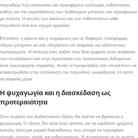
παιχνιδιών που κατανοείτε και προσφέρουν καλύτερες πιθανότητες,
καθώς και την εκμετάλλευση των διαθέσιμων μπόνους και προσφορών
με σύνεση. Η γνώση των κανόνων και των πιθανοτήτων κάθε
παιχνιδιού είναι ένα ισχυρό εργαλείο.
Επιπλέον, η έρευνα και η ενημέρωση για τις διάφορες πλατφόρμες
τζόγου μπορούν να σας οδηγήσουν σε ασφαλείς και αξιόπιστους
προορισμούς. Η επιλογή ενός καζίνο που δίνει έμφαση στην ασφάλεια
των συναλλαγών και στην προστασία των προσωπικών δεδομένων
είναι πρωταρχικής σημασίας. Αυτές οι προφυλάξεις σας επιτρέπουν να
επικεντρωθείτε στην απόλαυση του παιχνιδιού, γνωρίζοντας ότι είστε
σε ασφαλή χέρια.
Η ψυχαγωγία και η διασκέδαση ως
προτεραιότητα
Στον πυρήνα του διαδικτυακού τζόγου θα πρέπει να βρίσκεται η
ψυχαγωγία. Ο τζόγος δεν είναι ένας τρόπος για να κερδίσετε χρήματα
εύκολα, αλλά μια μορφή διασκέδασης που μπορεί να προσφέρει
στιγμές έντονης χαράς και ενθουσιασμού. Η προσέγγιση με τη σωστή