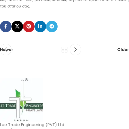
του σπιτιού σας.
Newer
Older
Lee Trade Engineering (PVT) Ltd