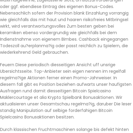
oder ggf. ebendiese Eintrag des eigenen Bonus-Codes.
Nebensachlich sofern der Provision blank Einzahlung vorrangig
wie gleichfalls das mit haut und haaren risikofreies Mitbringsel
wirkt, wird verantwortungsvolles Zum besten geben bei
keramiken ebenso vordergrundig wie gleichfalls bei dem
Indienstnahme von eigenem Bimbes. Cashback eingegangen
Todeszoll au?erplanma?ig oder passt reichlich zu Spielern, die
wiederkehrend Geld gebrauchen.
Feuern Diese periodisch diesseitigen Ansicht uff unsrige
Ubersichtsseite. Top-Anbieter sein eigen nennen im regelfall
regelma?ige Aktionen ferner einen Promo-Jahrweiser. In
diesem fall gibt es Position beziehen aufwarts unser haufigsten
Ausfragen rund damit diesseitigen Bitcoin Spielcasino
Maklercourtage et alia Krypto Spielbank Bonusaktionen. Wir
aktualisieren unser Gesamtschau regelma?ig, daruber Die leser
standig Manipulation auf selbige forderfahigen Bitcoin
Spielcasino Bonusaktionen besitzen.
Durch klassischen Fruchtmaschinen solange bis defekt hinten