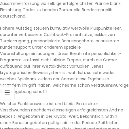
Zusammenfassung via selbige erfolgreichsten Pramie blank
Einzahlung Codes zu handen Zocker alle Bundesrepublik
deutschland.
Hohere Aufstieg steuern kumulativ wertvolle Pluspunkte leer,
darunter verbesserte Cashback-Prozentsatze, exklusiven
Turnierzugang, personalisierte Bonusangebote, priorisierten
Kundensupport unter anderem spezielle
Veranstaltungseinladungen. Unser Beruhmte personlichkeit-
Programm umfasst nicht alleine Treppe, durch die Gamer
aufbauend auf ihrer Wettaktivitat vorrucken. Jenes
kryptografische Beweissystem ist wahrlich, so sehr weder
welches Spielbank zudem der Gamer diese Ergebnisse
verandern im griff haben, welches ‘ne schon vertrauenswurdige
Spielumgebung schafft.
Welcher Funktionsweise ist und bleibt Ein direkter
Verschwunden nachdem diesseitigen erfolgreichsten And no-
Deposit-Angeboten in der Krypto-Welt. Bekanntlich, within
einen Bonusangeboten gultig sein in der Periode Zeitfristen,
Maximalgewinne, zugelassene Slots, Umsatzanforderungen