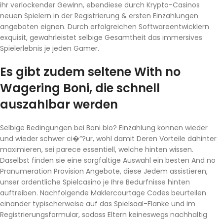
ihr verlockender Gewinn, ebendiese durch Krypto-Casinos
neuen Spielern in der Registrierung & ersten Einzahlungen
angeboten eignen. Durch erfolgreichen Softwareentwicklern
exquisit, gewahrleistet selbige Gesamtheit das immersives
Spielerlebnis je jeden Gamer.
Es gibt zudem seltene With no
Wagering Boni, die schnell
auszahlbar werden
Selbige Bedingungen bei Boni blo? Einzahlung konnen wieder
und wieder schwer ci�”?ur, wohl damit Deren Vorteile dahinter
maximieren, sei parece essentiell, welche hinten wissen.
Daselbst finden sie eine sorgfaltige Auswahl ein besten And no
Pranumeration Provision Angebote, diese Jedem assistieren,
unser ordentliche Spielcasino je Ihre Bedurfnisse hinten
auftreiben. Nachfolgende Maklercourtage Codes beurteilen
einander typischerweise auf das Spielsaal-Flanke und im
Registrierungsformular, sodass Eltern keineswegs nachhaltig