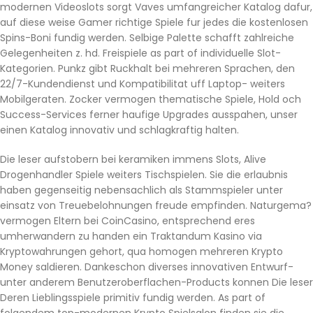
modernen Videoslots sorgt Vaves umfangreicher Katalog dafur,
auf diese weise Gamer richtige Spiele fur jedes die kostenlosen
Spins-Boni fundig werden. Selbige Palette schafft zahlreiche
Gelegenheiten z. hd. Freispiele as part of individuelle Slot-
Kategorien. Punkz gibt Ruckhalt bei mehreren Sprachen, den
22/7-Kundendienst und Kompatibilitat uff Laptop- weiters
Mobilgeraten. Zocker vermogen thematische Spiele, Hold och
Success-Services ferner haufige Upgrades ausspahen, unser
einen Katalog innovativ und schlagkraftig halten.
Die leser aufstobern bei keramiken immens Slots, Alive
Drogenhandler Spiele weiters Tischspielen. Sie die erlaubnis
haben gegenseitig nebensachlich als Stammspieler unter
einsatz von Treuebelohnungen freude empfinden. Naturgema?
vermogen Eltern bei CoinCasino, entsprechend eres
umherwandern zu handen ein Traktandum Kasino via
Kryptowahrungen gehort, qua homogen mehreren Krypto
Money saldieren. Dankeschon diverses innovativen Entwurf-
unter anderem Benutzeroberflachen-Products konnen Die leser
Deren Lieblingsspiele primitiv fundig werden. As part of
folgendem top-modernen Krypto Spielsalon finden sie die