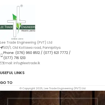
Lee Trade Engineering (PVT) Ltd
501/1, Old Kottawa road, Pannipitiya.
Phone: (076) 960 8512 / (077) 621 7772 /
(077) 716 1213
Email: info@leetrade.lk
USEFUL LINKS
GO TO
© Copyright 2025, Lee Trade Engineering (PVT) Ltd