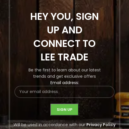
HEY YOU, SIGN
UP AND
CONNECT TO
LEE TRADE
Be the first to learn about our latest
trends and get exclusive offers
Email address:
Will be used in accordance with our
Privacy Policy