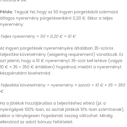
Példa:
Tegyük fel, hogy az 50 ingyen pörgetésből származó
átlagos nyeremény pörgetésenként 0,20 €. Ekkor a teljes
nyeremény:
Teljes nyeremény = 50 × 0,20 € = 10 €
Az ingyen pörgetések nyereményére általában 35-szörös
teljesítési követelmény (wagering requirement) vonatkozik. Ez
azt jelenti, hogy a 10 € nyereményt 35-ször kell letéve (vagyis
10 € × 35 = 350 € értékben) fogadnod, mielőtt a nyereményt
készpénzként kivehetnéd.
Teljesítési követelmény = nyeremény × szorzó = 10 € × 35 = 350
€
Ha a játékok hozzájárulása a teljesítéshez eltérő (pl. a
nyerőgépek 100%-ban, az asztali játékok 10%-ban számítanak),
akkor a ténylegesen fogadandó összeg változhat. Mindig
ellenőrizd az adott bónusz feltételeit.