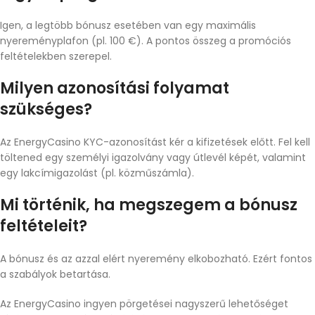
Igen, a legtöbb bónusz esetében van egy maximális
nyereményplafon (pl. 100 €). A pontos összeg a promóciós
feltételekben szerepel.
Milyen azonosítási folyamat
szükséges?
Az EnergyCasino KYC-azonosítást kér a kifizetések előtt. Fel kell
töltened egy személyi igazolvány vagy útlevél képét, valamint
egy lakcímigazolást (pl. közműszámla).
Mi történik, ha megszegem a bónusz
feltételeit?
A bónusz és az azzal elért nyeremény elkobozható. Ezért fontos
a szabályok betartása.
Az EnergyCasino ingyen pörgetései nagyszerű lehetőséget