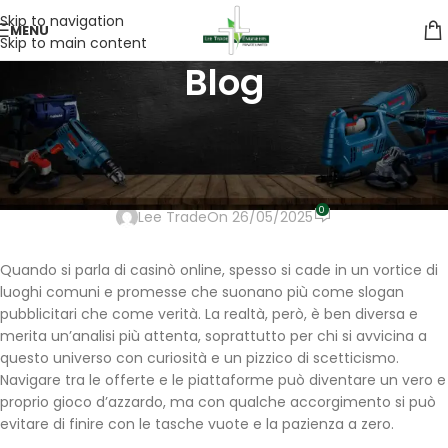
Skip to navigation
MENU
Skip to main content
Blog
UNCATEGORIZED
Il Mondo dei Casinò Online: Tra
Miti, Realtà e Strategie
0
Lee Trade
On 26/05/2025
Quando si parla di casinò online, spesso si cade in un vortice di
luoghi comuni e promesse che suonano più come slogan
pubblicitari che come verità. La realtà, però, è ben diversa e
merita un’analisi più attenta, soprattutto per chi si avvicina a
questo universo con curiosità e un pizzico di scetticismo.
Navigare tra le offerte e le piattaforme può diventare un vero e
proprio gioco d’azzardo, ma con qualche accorgimento si può
evitare di finire con le tasche vuote e la pazienza a zero.