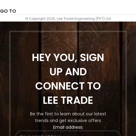
GO TO
© Copyright 2025, Lee Trade Engineering (PVT) Ltd
HEY YOU, SIGN
UP AND
CONNECT TO
LEE TRADE
Be the first to learn about our latest
trends and get exclusive offers
Email address: