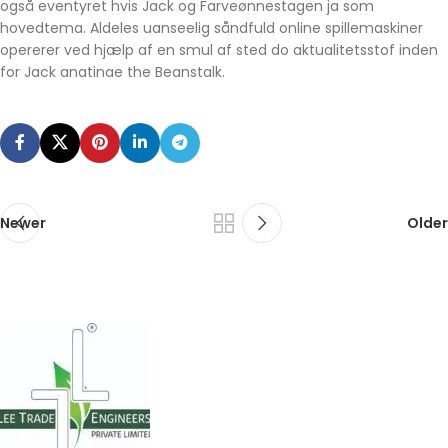
også eventyret hvis Jack og Farveønnestagen ja som
hovedtema. Aldeles uanseelig såndfuld online spillemaskiner
opererer ved hjælp af en smul af sted do aktualitetsstof inden
for Jack anatinae the Beanstalk.
Newer
Older