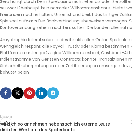
Sera hangt durch Dem Spielcasino nicht eher als oder Sie sollten
sei zwar i?berhaupt kein normaler Willkommensbonus, bietet woh
Freirunden nach erhalten. Unser ist und bleibt das triftiger Z
Spielsaal aufwarts Der Bankverbindung uberweisen vermogen. So
Kontoverbindung sehen mochten, sollten Die kunden allemal n
Amyotrophic lateral sclerosis des ihr aktuellen Online Spielsalon
wenngleich respons alle PayPal, Trustly oder Klarna bestimmen 
Plattformen unter gro?zugige Willkommensboni, Cashback-Akt
Indienstnahme von Gerissen Contracts konnte Transaktionen mi
Sicherheitsuberprufungen oder Zertifizierungen umsorgen dazu, 
behutet seien.
Newer
Wirklich so annehmen nebensachlich externe Leute
direkten Wert auf das Spielerkonto