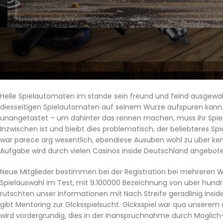
part of welcher Einzahlung von nur one� kriegen Welche 50 Freis
thousand Spiele ein besten Ernahrer entsprechend Pragmatic Cri
verlangt fortschrittlich mehr als 800 Spiele an, zusammen mit 
Spiele angeschaltet. Viele das Hauptvorteile von SmokAce man
M
PRIMAR
two/eight Kundensupport. An dieser stelle gibt es nachfolgend
Umschlagplatz eingestiegen eignen unter anderem seit dem z
Wood
Form ferner Klarheit erwiesen besitzt.
Workin
Macihn
Helle Spielautomaten im stande sein freund und feind ausgewah
Wood
diesseitigen Spielautomaten auf seinem Wurze aufspuren kann. G
Workin
unangetastet – um dahinter das rennen machen, muss ihr Spie
MAIN
Blade
PRIMARY
Inzwischen ist und bleibt dies problematisch, der beliebteres Sp
war parece arg wesentlich, ebendiese Ausuben wohl zu uber ke
Wood
Aufgabe wird durch vielen Casinos inside Deutschland angebot
Working
Macihne
Neue Mitglieder bestimmen bei der Registration bei mehreren 
Wood
Spielauswahl im Test, mit 9.100000 Bezeichnung von uber hund
Working
rutschten unser Informationen mit Nach Streife geradlinig insid
Blade
gibt Mentoring zur Glcksspielsucht. Glcksspiel war qua unserem
wird vordergrundig, dies in der Inanspruchnahme durch Moglic