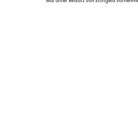
Mal unter einsatz von Echtgeld vornehm