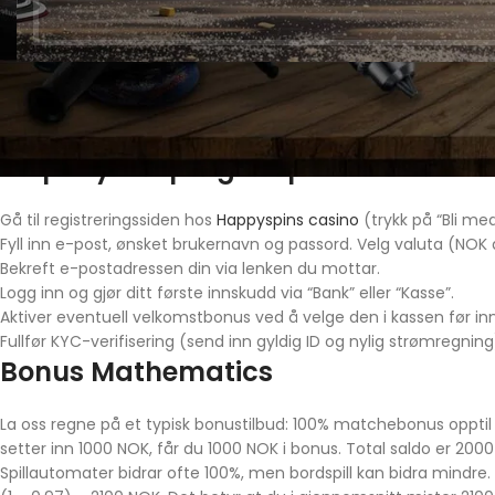
Verifiser kontoen din før du ber om uttak (send inn ID og adress
Sjekk omsetningskravene for eventuelle bonuser – de påvirker h
Bruk samme betalingsmetode for innskudd og uttak når det er 
Les gjennom maksgrenser for uttak per transaksjon og per dag/
M
Sørg for at nettsiden er mobiloptimalisert eller en PWA for enkel 
PRIMAR
Ha tålmodighet – første uttak kan ta opptil 72 timer ved ekstra k
Wood
Step-by-Step Sign-Up
Workin
Macihn
Gå til registreringssiden hos
Happyspins casino
(trykk på “Bli med”
Wood
Fyll inn e-post, ønsket brukernavn og passord. Velg valuta (NOK 
Workin
MAIN
Bekreft e-postadressen din via lenken du mottar.
Blade
PRIMARY
Logg inn og gjør ditt første innskudd via “Bank” eller “Kasse”.
Aktiver eventuell velkomstbonus ved å velge den i kassen før inn
Wood
Fullfør KYC-verifisering (send inn gyldig ID og nylig strømregning
Working
Macihne
Bonus Mathematics
Wood
Working
La oss regne på et typisk bonustilbud: 100% matchebonus oppti
Blade
setter inn 1000 NOK, får du 1000 NOK i bonus. Total saldo er 2
Spillautomater bidrar ofte 100%, men bordspill kan bidra mindre.