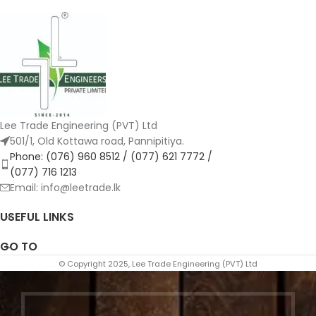
Lee Trade Engineering (PVT) Ltd
501/1, Old Kottawa road, Pannipitiya.
Phone: (076) 960 8512 / (077) 621 7772 /
(077) 716 1213
Email: info@leetrade.lk
USEFUL LINKS
GO TO
© Copyright 2025, Lee Trade Engineering (PVT) Ltd