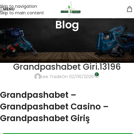
Skip to navigation
MENU
Skip to main content
Blog
UNCATEGORIZED
Grandpashabet –
Grandpashabet Casino –
Grandpashabet Giri.13196
0
Lee Trade
On 02/06/2026
Grandpashabet –
Grandpashabet Casino –
Grandpashabet Giriş