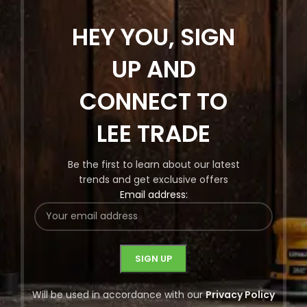
HEY YOU, SIGN
UP AND
CONNECT TO
LEE TRADE
Be the first to learn about our latest
trends and get exclusive offers
Email address:
Will be used in accordance with our
Privacy Policy