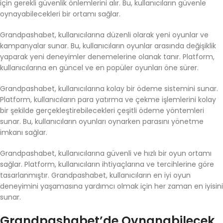
için gerekli güvenlik önlemlerini alır. Bu, kullanıcıların güvenle
oynayabilecekleri bir ortamı sağlar.
Grandpashabet, kullanıcılarına düzenli olarak yeni oyunlar ve
kampanyalar sunar. Bu, kullanıcıların oyunlar arasında değişiklik
yaparak yeni deneyimler denemelerine olanak tanır. Platform,
kullanıcılarına en güncel ve en popüler oyunları öne sürer.
Grandpashabet, kullanıcılarına kolay bir ödeme sistemini sunar.
Platform, kullanıcıların para yatırma ve çekme işlemlerini kolay
bir şekilde gerçekleştirebilecekleri çeşitli ödeme yöntemleri
sunar. Bu, kullanıcıların oyunları oynarken parasını yönetme
imkanı sağlar.
Grandpashabet, kullanıcılarına güvenli ve hızlı bir oyun ortamı
sağlar. Platform, kullanıcıların ihtiyaçlarına ve tercihlerine göre
tasarlanmıştır. Grandpashabet, kullanıcıların en iyi oyun
deneyimini yaşamasına yardımcı olmak için her zaman en iyisini
sunar.
Grandpashabet’de Oynanabilecek