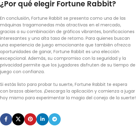
¿Por qué elegir Fortune Rabbit?
i_chicken_road_um_Hindernisse_zu_überwinden_u
En conclusión, Fortune Rabbit se presenta como una de las
máquinas tragamonedas más atractivas en el mercado,
gracias a su combinación de gráficos vibrantes, bonificaciones
interesantes y una alta tasa de retorno. Para quienes buscan
una experiencia de juego emocionante que también ofrezca
oportunidades de ganar, Fortune Rabbit es una elección
excepcional. Además, su compromiso con la seguridad y la
privacidad permite que los jugadores disfruten de su tiempo de
juego con confianza.
Si estás listo para probar tu suerte, Fortune Rabbit te espera
con brazos abiertos. ¡Descarga la aplicación y comienza a jugar
hoy mismo para experimentar la magia del conejo de la suerte!