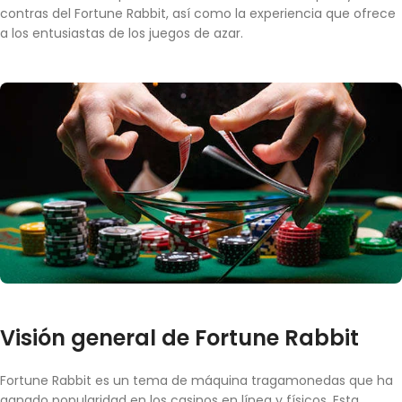
contras del Fortune Rabbit, así como la experiencia que ofrece
a los entusiastas de los juegos de azar.
Visión general de Fortune Rabbit
Fortune Rabbit es un tema de máquina tragamonedas que ha
ganado popularidad en los casinos en línea y físicos. Esta