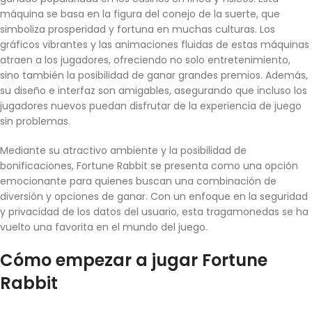
máquina se basa en la figura del conejo de la suerte, que
simboliza prosperidad y fortuna en muchas culturas. Los
gráficos vibrantes y las animaciones fluidas de estas máquinas
atraen a los jugadores, ofreciendo no solo entretenimiento,
sino también la posibilidad de ganar grandes premios. Además,
su diseño e interfaz son amigables, asegurando que incluso los
jugadores nuevos puedan disfrutar de la experiencia de juego
sin problemas.
Mediante su atractivo ambiente y la posibilidad de
bonificaciones, Fortune Rabbit se presenta como una opción
emocionante para quienes buscan una combinación de
diversión y opciones de ganar. Con un enfoque en la seguridad
y privacidad de los datos del usuario, esta tragamonedas se ha
vuelto una favorita en el mundo del juego.
Cómo empezar a jugar Fortune
Rabbit