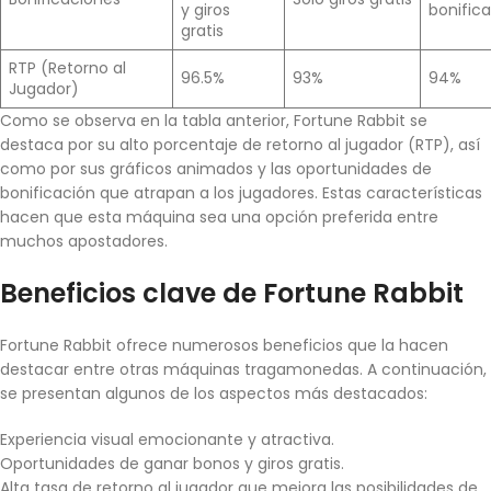
y giros
bonific
gratis
RTP (Retorno al
96.5%
93%
94%
Jugador)
Como se observa en la tabla anterior, Fortune Rabbit se
destaca por su alto porcentaje de retorno al jugador (RTP), así
como por sus gráficos animados y las oportunidades de
bonificación que atrapan a los jugadores. Estas características
hacen que esta máquina sea una opción preferida entre
muchos apostadores.
Beneficios clave de Fortune Rabbit
Fortune Rabbit ofrece numerosos beneficios que la hacen
destacar entre otras máquinas tragamonedas. A continuación,
se presentan algunos de los aspectos más destacados:
Experiencia visual emocionante y atractiva.
Oportunidades de ganar bonos y giros gratis.
Alta tasa de retorno al jugador que mejora las posibilidades de