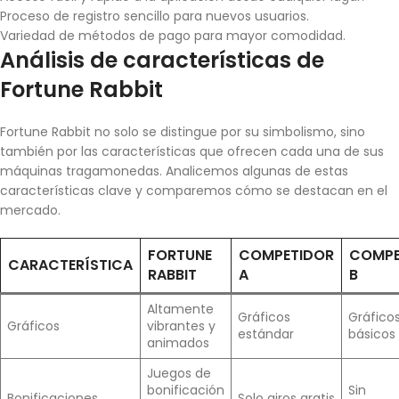
Proceso de registro sencillo para nuevos usuarios.
Variedad de métodos de pago para mayor comodidad.
Análisis de características de
Fortune Rabbit
Fortune Rabbit no solo se distingue por su simbolismo, sino
también por las características que ofrecen cada una de sus
máquinas tragamonedas. Analicemos algunas de estas
características clave y comparemos cómo se destacan en el
mercado.
FORTUNE
COMPETIDOR
COMPE
CARACTERÍSTICA
RABBIT
A
B
Altamente
Gráficos
Gráfico
Gráficos
vibrantes y
estándar
básicos
animados
Juegos de
bonificación
Sin
Bonificaciones
Solo giros gratis