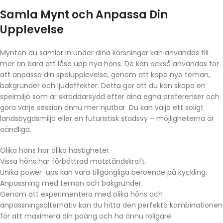
Samla Mynt och Anpassa Din
Upplevelse
Mynten du samlar in under dina korsningar kan användas till
mer än bara att låsa upp nya höns. De kan också användas för
att anpassa din spelupplevelse, genom att köpa nya teman,
bakgrunder och ljudeffekter. Detta gör att du kan skapa en
spelmiljö som är skräddarsydd efter dina egna preferenser och
göra varje session ännu mer njutbar. Du kan välja ett soligt
landsbygdsmiljö eller en futuristisk stadsvy – möjligheterna är
oändliga.
Olika höns har olika hastigheter.
Vissa höns har förbättrad motståndskraft.
Unika power-ups kan vara tillgängliga beroende på kyckling.
Anpassning med teman och bakgrunder.
Genom att experimentera med olika höns och
anpassningsalternativ kan du hitta den perfekta kombinationen
för att maximera din poäng och ha ännu roligare.