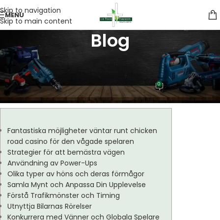
Skip to navigation
MENU
Skip to main content
Blog
UNCATEGORIZED
väntar_runt_chicken_road_ca
0
Lee Trade
On 08/07/2026
Fantastiska möjligheter väntar runt chicken
road casino för den vågade spelaren
Strategier för att bemästra vägen
Användning av Power-Ups
Olika typer av höns och deras förmågor
Samla Mynt och Anpassa Din Upplevelse
Förstå Trafikmönster och Timing
Utnyttja Bilarnas Rörelser
Konkurrera med Vänner och Globala Spelare