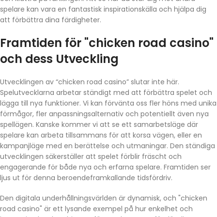
spelare kan vara en fantastisk inspirationskälla och hjälpa dig
att förbättra dina färdigheter.
Framtiden för "chicken road casino"
och dess Utveckling
Utvecklingen av “chicken road casino” slutar inte här.
Spelutvecklarna arbetar ständigt med att förbättra spelet och
lägga till nya funktioner. Vi kan förvänta oss fler höns med unika
förmågor, fler anpassningsalternativ och potentiellt även nya
spellägen. Kanske kommer vi att se ett samarbetsläge där
spelare kan arbeta tillsammans för att korsa vägen, eller en
kampanjläge med en berättelse och utmaningar. Den ständiga
utvecklingen säkerställer att spelet förblir fräscht och
engagerande för både nya och erfarna spelare. Framtiden ser
ljus ut för denna beroendeframkallande tidsfördriv.
Den digitala underhållningsvärlden är dynamisk, och "chicken
road casino" är ett lysande exempel på hur enkelhet och