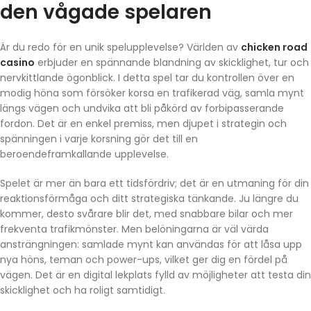
den vågade spelaren
Är du redo för en unik spelupplevelse? Världen av
chicken road
casino
erbjuder en spännande blandning av skicklighet, tur och
nervkittlande ögonblick. I detta spel tar du kontrollen över en
modig höna som försöker korsa en trafikerad väg, samla mynt
längs vägen och undvika att bli påkörd av forbipasserande
fordon. Det är en enkel premiss, men djupet i strategin och
spänningen i varje korsning gör det till en
beroendeframkallande upplevelse.
Spelet är mer än bara ett tidsfördriv; det är en utmaning för din
reaktionsförmåga och ditt strategiska tänkande. Ju längre du
kommer, desto svårare blir det, med snabbare bilar och mer
frekventa trafikmönster. Men belöningarna är väl värda
ansträngningen: samlade mynt kan användas för att låsa upp
nya höns, teman och power-ups, vilket ger dig en fördel på
vägen. Det är en digital lekplats fylld av möjligheter att testa din
skicklighet och ha roligt samtidigt.