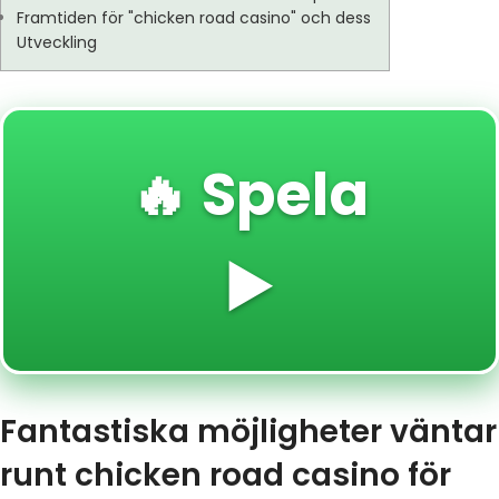
Framtiden för "chicken road casino" och dess
Utveckling
🔥 Spela
▶️
Fantastiska möjligheter väntar
runt chicken road casino för