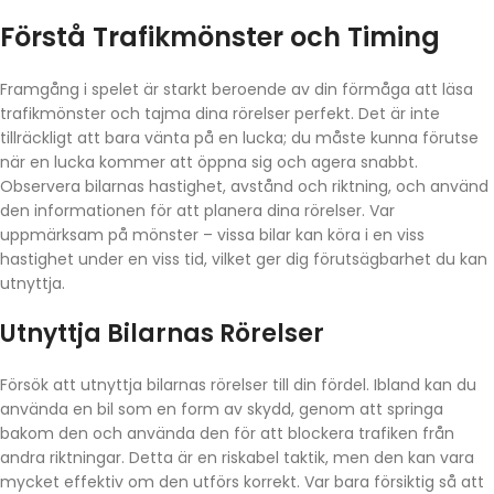
Förstå Trafikmönster och Timing
Framgång i spelet är starkt beroende av din förmåga att läsa
trafikmönster och tajma dina rörelser perfekt. Det är inte
tillräckligt att bara vänta på en lucka; du måste kunna förutse
när en lucka kommer att öppna sig och agera snabbt.
Observera bilarnas hastighet, avstånd och riktning, och använd
den informationen för att planera dina rörelser. Var
uppmärksam på mönster – vissa bilar kan köra i en viss
hastighet under en viss tid, vilket ger dig förutsägbarhet du kan
utnyttja.
Utnyttja Bilarnas Rörelser
Försök att utnyttja bilarnas rörelser till din fördel. Ibland kan du
använda en bil som en form av skydd, genom att springa
bakom den och använda den för att blockera trafiken från
andra riktningar. Detta är en riskabel taktik, men den kan vara
mycket effektiv om den utförs korrekt. Var bara försiktig så att