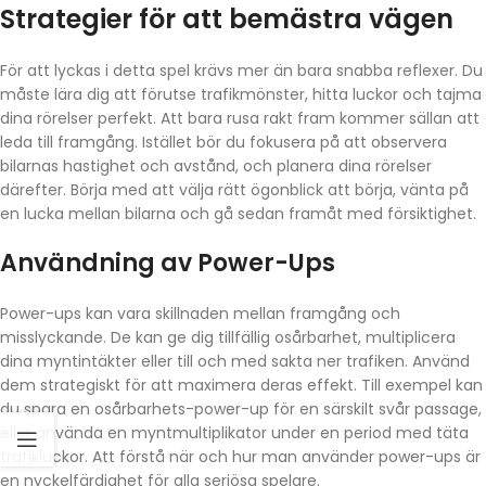
Strategier för att bemästra vägen
För att lyckas i detta spel krävs mer än bara snabba reflexer. Du
måste lära dig att förutse trafikmönster, hitta luckor och tajma
dina rörelser perfekt. Att bara rusa rakt fram kommer sällan att
leda till framgång. Istället bör du fokusera på att observera
bilarnas hastighet och avstånd, och planera dina rörelser
därefter. Börja med att välja rätt ögonblick att börja, vänta på
en lucka mellan bilarna och gå sedan framåt med försiktighet.
Användning av Power-Ups
Power-ups kan vara skillnaden mellan framgång och
misslyckande. De kan ge dig tillfällig osårbarhet, multiplicera
dina myntintäkter eller till och med sakta ner trafiken. Använd
dem strategiskt för att maximera deras effekt. Till exempel kan
du spara en osårbarhets-power-up för en särskilt svår passage,
eller använda en myntmultiplikator under en period med täta
trafikluckor. Att förstå när och hur man använder power-ups är
en nyckelfärdighet för alla seriösa spelare.