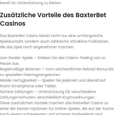
bereit ist, Unterstützung zu bieten.
Zusätzliche Vorteile des BaxterBet
Casinos
Das BaxterBet Casino bietet nicht nur eine umfangreiche
Spielauswahl, sondern auch zahlreiche attraktive Funktionen,
die das Spiel noch angenehmer machen.
Live-Dealer-Spiele — Erleben Sie das Casino-Feeling von zu
Hause aus.
Regelmäßige Aktionen — Vom wöchentlichen Reload-Bonus bis
zu speziellen Feiertagsangeboten.
Mobile Verfügbarkeit — Spielen Sie jederzeit und überall auf
Ihrem Smartphone oder Tablet.
Sichere Zahlungen — Unterstützung für verschiedene
Zahlungsmethoden, einschließlich Kryptowährungen.
Diese zusätzlichen Vorteile machen das BaxterBet Casino zu
einer der besten Optionen für Online-Spieler, die auf der Suche
nach einem aufregenden und sicheren Spielerlebnis sind.