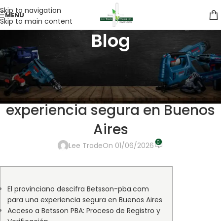
Skip to navigation
MENU
Skip to main content
Blog
UNCATEGORIZED
El provinciano descifra
Betsson-pba.com para una
experiencia segura en Buenos
Aires
0
Lee Trade
On 01/06/2026
El provinciano descifra Betsson-pba.com
para una experiencia segura en Buenos Aires
Acceso a Betsson PBA: Proceso de Registro y