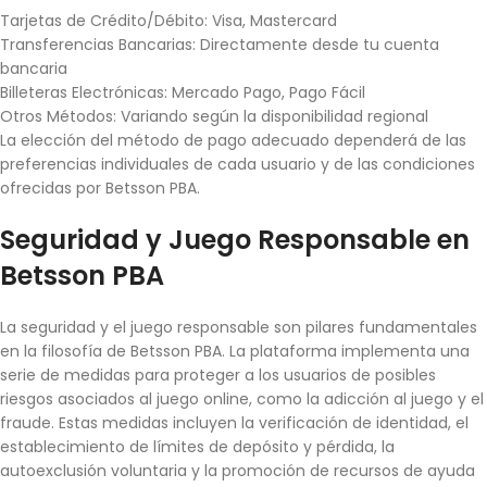
Tarjetas de Crédito/Débito: Visa, Mastercard
Transferencias Bancarias: Directamente desde tu cuenta
bancaria
Billeteras Electrónicas: Mercado Pago, Pago Fácil
Otros Métodos: Variando según la disponibilidad regional
La elección del método de pago adecuado dependerá de las
preferencias individuales de cada usuario y de las condiciones
ofrecidas por Betsson PBA.
Seguridad y Juego Responsable en
Betsson PBA
La seguridad y el juego responsable son pilares fundamentales
en la filosofía de Betsson PBA. La plataforma implementa una
serie de medidas para proteger a los usuarios de posibles
riesgos asociados al juego online, como la adicción al juego y el
fraude. Estas medidas incluyen la verificación de identidad, el
establecimiento de límites de depósito y pérdida, la
autoexclusión voluntaria y la promoción de recursos de ayuda