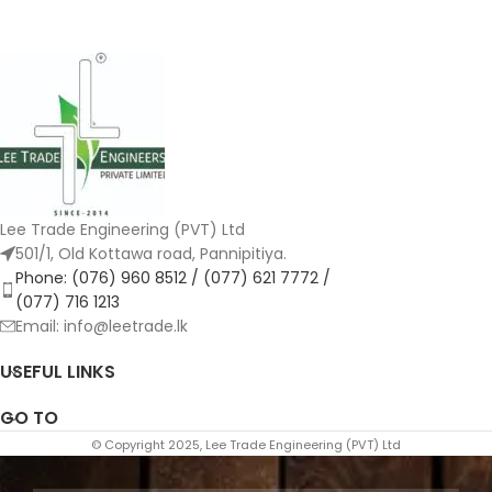
Lee Trade Engineering (PVT) Ltd
501/1, Old Kottawa road, Pannipitiya.
Phone: (076) 960 8512 / (077) 621 7772 /
(077) 716 1213
Email: info@leetrade.lk
USEFUL LINKS
GO TO
© Copyright 2025, Lee Trade Engineering (PVT) Ltd