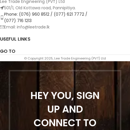
Lee Trade Engineering (PVT) Ltd
501/1, Old Kottawa road, Pannipitiya.
Phone: (076) 960 8512 / (077) 621 7772 /
(077) 716 1213
Email: info@leetrade.lk
USEFUL LINKS
GO TO
© Copyright 2025, Lee Trade Engineering (PVT) Ltd
HEY YOU, SIGN
UP AND
CONNECT TO