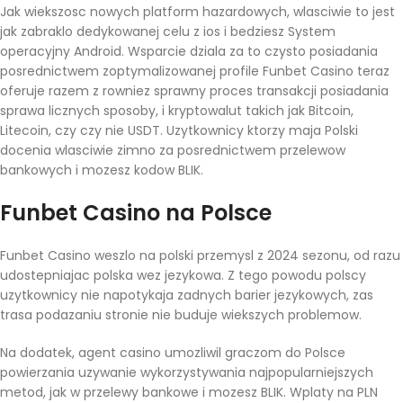
Jak wiekszosc nowych platform hazardowych, wlasciwie to jest
jak zabraklo dedykowanej celu z ios i bedziesz System
operacyjny Android. Wsparcie dziala za to czysto posiadania
posrednictwem zoptymalizowanej profile Funbet Casino teraz
oferuje razem z rowniez sprawny proces transakcji posiadania
sprawa licznych sposoby, i kryptowalut takich jak Bitcoin,
Litecoin, czy czy nie USDT. Uzytkownicy ktorzy maja Polski
docenia wlasciwie zimno za posrednictwem przelewow
bankowych i mozesz kodow BLIK.
Funbet Casino na Polsce
Funbet Casino weszlo na polski przemysl z 2024 sezonu, od razu
udostepniajac polska wez jezykowa. Z tego powodu polscy
uzytkownicy nie napotykaja zadnych barier jezykowych, zas
trasa podazaniu stronie nie buduje wiekszych problemow.
Na dodatek, agent casino umozliwil graczom do Polsce
powierzania uzywanie wykorzystywania najpopularniejszych
metod, jak w przelewy bankowe i mozesz BLIK. Wplaty na PLN