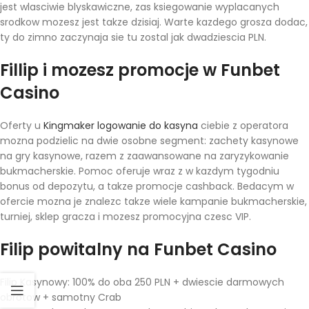
jest wlasciwie blyskawiczne, zas ksiegowanie wyplacanych
srodkow mozesz jest takze dzisiaj. Warte kazdego grosza dodac,
ty do zimno zaczynaja sie tu zostal jak dwadziescia PLN.
Fillip i mozesz promocje w Funbet
Casino
Oferty u
Kingmaker logowanie do kasyna
ciebie z operatora
mozna podzielic na dwie osobne segment: zachety kasynowe
na gry kasynowe, razem z zaawansowane na zaryzykowanie
bukmacherskie. Pomoc oferuje wraz z w kazdym tygodniu
bonus od depozytu, a takze promocje cashback. Bedacym w
ofercie mozna je znalezc takze wiele kampanie bukmacherskie,
turniej, sklep gracza i mozesz promocyjna czesc VIP.
Filip powitalny na Funbet Casino
Filip Kasynowy: 100% do oba 250 PLN + dwiescie darmowych
obrotow + samotny Crab