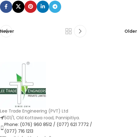
Newer
Older
Lee Trade Engineering (PVT) Ltd
501/1, Old Kottawa road, Pannipitiya.
Phone: (076) 960 8512 / (077) 621 7772 /
(077) 716 1213