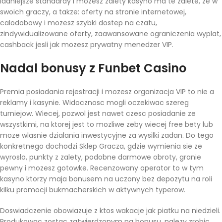
ladniejsze standardy i mozesz zalety kasyno ma te zalete, ze w
swoich graczy, a takze: oferty na stronie internetowej,
calodobowy i mozesz szybki dostep na czatu,
zindywidualizowane oferty, zaawansowane ograniczenia wyplat,
cashback jesli jak mozesz prywatny menedzer VIP.
Nadal bonusy z Funbet Casino
Premia posiadania rejestracji i mozesz organizacja VIP to nie a
reklamy i kasynie. Widocznosc mogli oczekiwac szereg
turniejow. Wiecej, pozwol jest nawet czesc posiadanie ze
wszystkimi, na ktorej jest to mozliwe zeby wiecej free bety lub
moze wlasnie dzialania inwestycyjne za wysilki zadan. Do tego
konkretnego dochodzi Sklep Gracza, gdzie wymienia sie ze
wyroslo, punkty z zalety, podobne darmowe obroty, granie
pewny i mozesz gotowke. Recenzowany operator to w tym
kasyno ktorzy maja bonusem na uczony bez depozytu na roli
kilku promocji bukmacherskich w aktywnych typerow.
Doswiadczenie obowiazuje z ktos wakacje jak piatku na niedzieli.
Produkowac zostac zatwierdzonym na bonusu, nalezy zrobic