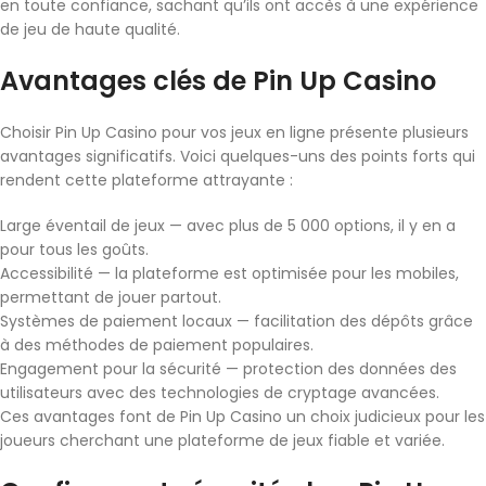
en toute confiance, sachant qu’ils ont accès à une expérience
de jeu de haute qualité.
Avantages clés de Pin Up Casino
Choisir Pin Up Casino pour vos jeux en ligne présente plusieurs
avantages significatifs. Voici quelques-uns des points forts qui
rendent cette plateforme attrayante :
Large éventail de jeux — avec plus de 5 000 options, il y en a
pour tous les goûts.
Accessibilité — la plateforme est optimisée pour les mobiles,
permettant de jouer partout.
Systèmes de paiement locaux — facilitation des dépôts grâce
à des méthodes de paiement populaires.
Engagement pour la sécurité — protection des données des
utilisateurs avec des technologies de cryptage avancées.
Ces avantages font de Pin Up Casino un choix judicieux pour les
joueurs cherchant une plateforme de jeux fiable et variée.