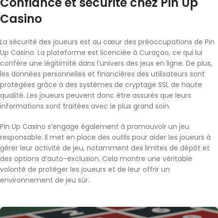
Confiance et sécurité chez Pin Up
Casino
La sécurité des joueurs est au cœur des préoccupations de Pin
Up Casino. La plateforme est licenciée à Curaçao, ce qui lui
confère une légitimité dans l’univers des jeux en ligne. De plus,
les données personnelles et financières des utilisateurs sont
protégées grâce à des systèmes de cryptage SSL de haute
qualité. Les joueurs peuvent donc être assurés que leurs
informations sont traitées avec le plus grand soin.
Pin Up Casino s’engage également à promouvoir un jeu
responsable. Il met en place des outils pour aider les joueurs à
gérer leur activité de jeu, notamment des limites de dépôt et
des options d’auto-exclusion. Cela montre une véritable
volonté de protéger les joueurs et de leur offrir un
environnement de jeu sûr.