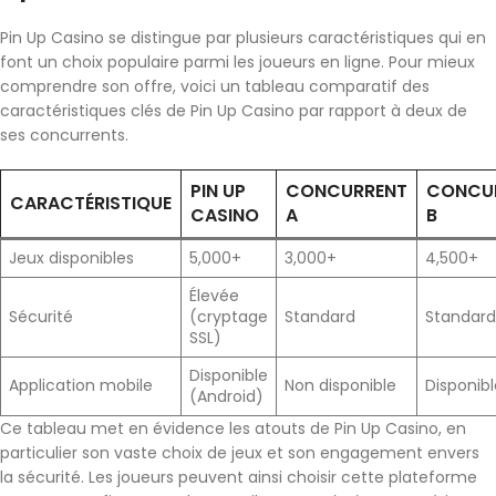
Pin Up Casino se distingue par plusieurs caractéristiques qui en
font un choix populaire parmi les joueurs en ligne. Pour mieux
comprendre son offre, voici un tableau comparatif des
caractéristiques clés de Pin Up Casino par rapport à deux de
ses concurrents.
PIN UP
CONCURRENT
CONCU
CARACTÉRISTIQUE
CASINO
A
B
Jeux disponibles
5,000+
3,000+
4,500+
Élevée
Sécurité
(cryptage
Standard
Standard
SSL)
Disponible
Application mobile
Non disponible
Disponibl
(Android)
Ce tableau met en évidence les atouts de Pin Up Casino, en
particulier son vaste choix de jeux et son engagement envers
la sécurité. Les joueurs peuvent ainsi choisir cette plateforme