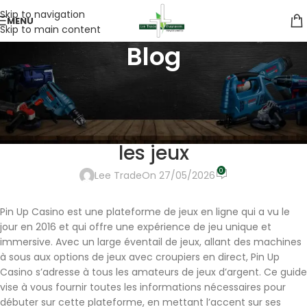
Skip to navigation
MENU
Skip to main content
Blog
PUBLIC
Découvrez Pin Up Casino : le
guide ultime pour débuter avec
les jeux
0
Lee Trade
On 27/05/2026
Pin Up Casino est une plateforme de jeux en ligne qui a vu le
jour en 2016 et qui offre une expérience de jeu unique et
immersive. Avec un large éventail de jeux, allant des machines
à sous aux options de jeux avec croupiers en direct, Pin Up
Casino s’adresse à tous les amateurs de jeux d’argent. Ce guide
vise à vous fournir toutes les informations nécessaires pour
débuter sur cette plateforme, en mettant l’accent sur ses