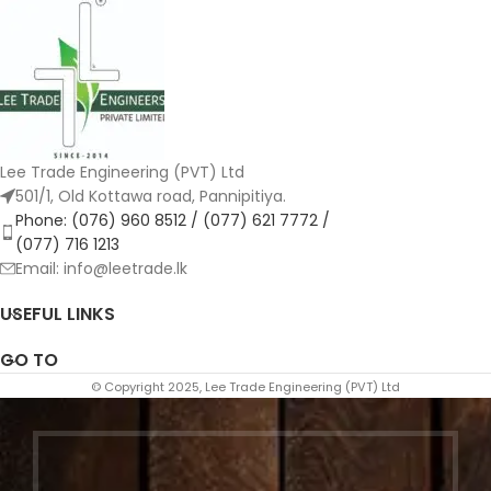
Lee Trade Engineering (PVT) Ltd
501/1, Old Kottawa road, Pannipitiya.
Phone: (076) 960 8512 / (077) 621 7772 /
(077) 716 1213
Email: info@leetrade.lk
USEFUL LINKS
GO TO
© Copyright 2025, Lee Trade Engineering (PVT) Ltd