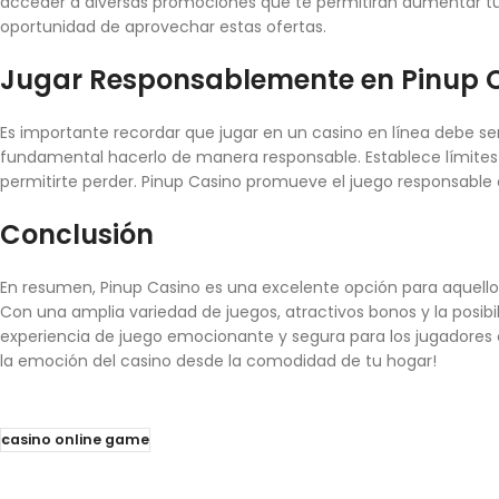
acceder a diversas promociones que te permitirán aumentar tus
oportunidad de aprovechar estas ofertas.
Jugar Responsablemente en Pinup 
Es importante recordar que jugar en un casino en línea debe se
fundamental hacerlo de manera responsable. Establece límites
permitirte perder. Pinup Casino promueve el juego responsable e
Conclusión
En resumen, Pinup Casino es una excelente opción para aquellos
Con una amplia variedad de juegos, atractivos bonos y la posibil
experiencia de juego emocionante y segura para los jugadores ch
la emoción del casino desde la comodidad de tu hogar!
casino online game