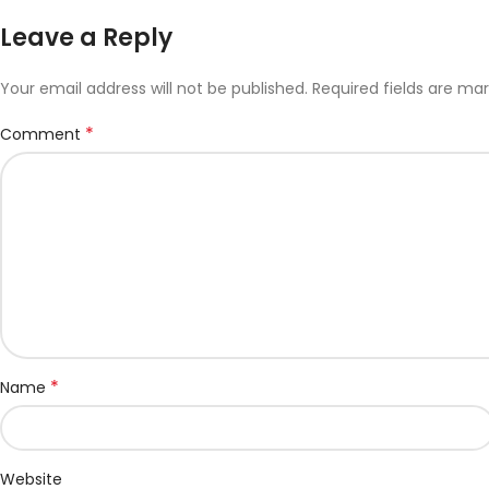
Leave a Reply
Your email address will not be published.
Required fields are ma
*
Comment
*
Name
Website