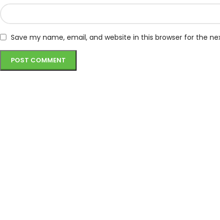
Save my name, email, and website in this browser for the n