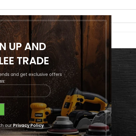
GN UP AND
Blog
LEE TRADE
trends and get exclusive offers
SINO
ss:
r Experiencia de Casino en Líne
Chile
0
rade
On 01/06/2026
th our
Privacy Policy