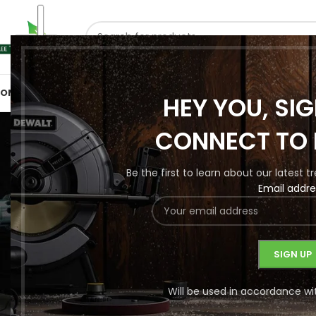
SELECT CATEGORY
OME
SHOP BY CATEGORIES
ABOUT US
CONTACT US
HEY YOU, SI
CONNECT TO 
Be the first to learn about our latest 
CA
Email addre
Descubre Pinup Casino: La Mejo
en 
Posted by
Lee T
Descubre Pinup Casino en Chile
Will be used in accordance wi