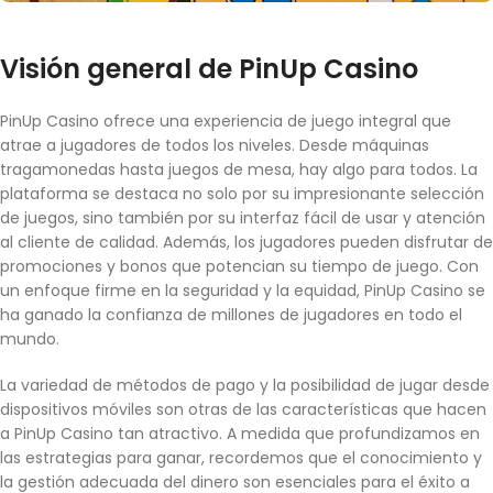
Visión general de PinUp Casino
PinUp Casino ofrece una experiencia de juego integral que
atrae a jugadores de todos los niveles. Desde máquinas
tragamonedas hasta juegos de mesa, hay algo para todos. La
plataforma se destaca no solo por su impresionante selección
de juegos, sino también por su interfaz fácil de usar y atención
al cliente de calidad. Además, los jugadores pueden disfrutar de
promociones y bonos que potencian su tiempo de juego. Con
un enfoque firme en la seguridad y la equidad, PinUp Casino se
ha ganado la confianza de millones de jugadores en todo el
mundo.
La variedad de métodos de pago y la posibilidad de jugar desde
dispositivos móviles son otras de las características que hacen
a PinUp Casino tan atractivo. A medida que profundizamos en
las estrategias para ganar, recordemos que el conocimiento y
la gestión adecuada del dinero son esenciales para el éxito a