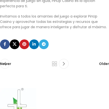
experiencia de juego sin igual, PinUp Casino es la opción
perfecta para ti.
Invitamos a todos los amantes del juego a explorar PinUp
Casino y aprovechar todas las estrategias y recursos que
ofrece para jugar de manera inteligente y disfrutar al máximo.
Newer
Older