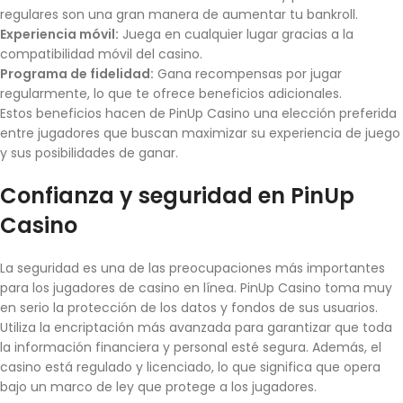
regulares son una gran manera de aumentar tu bankroll.
Experiencia móvil:
Juega en cualquier lugar gracias a la
compatibilidad móvil del casino.
Programa de fidelidad:
Gana recompensas por jugar
regularmente, lo que te ofrece beneficios adicionales.
Estos beneficios hacen de PinUp Casino una elección preferida
entre jugadores que buscan maximizar su experiencia de juego
y sus posibilidades de ganar.
Confianza y seguridad en PinUp
Casino
La seguridad es una de las preocupaciones más importantes
para los jugadores de casino en línea. PinUp Casino toma muy
en serio la protección de los datos y fondos de sus usuarios.
Utiliza la encriptación más avanzada para garantizar que toda
la información financiera y personal esté segura. Además, el
casino está regulado y licenciado, lo que significa que opera
bajo un marco de ley que protege a los jugadores.