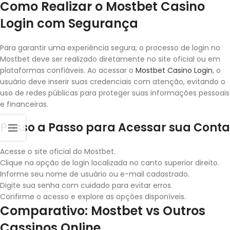
Como Realizar o Mostbet Casino
Login com Segurança
Para garantir uma experiência segura, o processo de login no
Mostbet deve ser realizado diretamente no site oficial ou em
plataformas confiáveis. Ao acessar o
Mostbet Casino Login
, o
usuário deve inserir suas credenciais com atenção, evitando o
uso de redes públicas para proteger suas informações pessoais
e financeiras.
Passo a Passo para Acessar sua Conta
Acesse o site oficial do Mostbet.
Clique na opção de login localizada no canto superior direito.
Informe seu nome de usuário ou e-mail cadastrado.
Digite sua senha com cuidado para evitar erros.
Confirme o acesso e explore as opções disponíveis.
Comparativo: Mostbet vs Outros
Cassinos Online