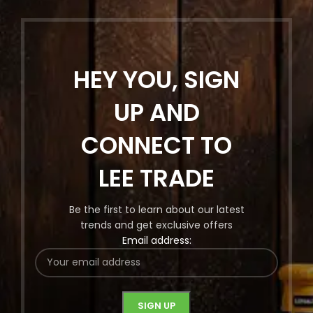
HEY YOU, SIGN
UP AND
CONNECT TO
LEE TRADE
Be the first to learn about our latest
trends and get exclusive offers
Email address: