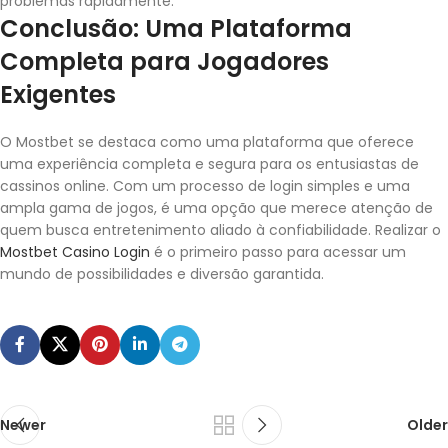
problemas rapidamente.
Conclusão: Uma Plataforma
Completa para Jogadores
Exigentes
O Mostbet se destaca como uma plataforma que oferece
uma experiência completa e segura para os entusiastas de
cassinos online. Com um processo de login simples e uma
ampla gama de jogos, é uma opção que merece atenção de
quem busca entretenimento aliado à confiabilidade. Realizar o
Mostbet Casino Login
é o primeiro passo para acessar um
mundo de possibilidades e diversão garantida.
Newer
Older