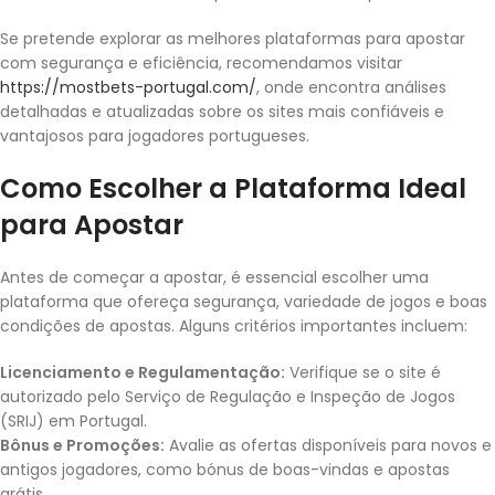
Se pretende explorar as melhores plataformas para apostar
com segurança e eficiência, recomendamos visitar
https://mostbets-portugal.com/
, onde encontra análises
detalhadas e atualizadas sobre os sites mais confiáveis e
vantajosos para jogadores portugueses.
Como Escolher a Plataforma Ideal
para Apostar
Antes de começar a apostar, é essencial escolher uma
plataforma que ofereça segurança, variedade de jogos e boas
condições de apostas. Alguns critérios importantes incluem:
Licenciamento e Regulamentação:
Verifique se o site é
autorizado pelo Serviço de Regulação e Inspeção de Jogos
(SRIJ) em Portugal.
Bônus e Promoções:
Avalie as ofertas disponíveis para novos e
antigos jogadores, como bónus de boas-vindas e apostas
grátis.