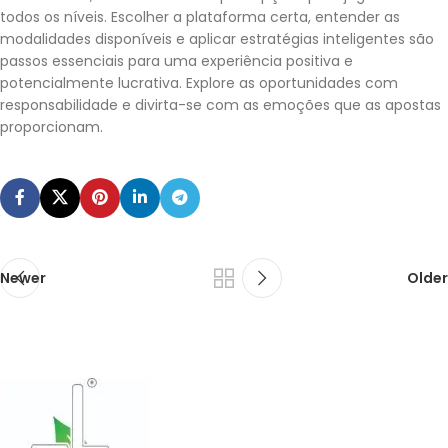
todos os níveis. Escolher a plataforma certa, entender as
modalidades disponíveis e aplicar estratégias inteligentes são
passos essenciais para uma experiência positiva e
potencialmente lucrativa. Explore as oportunidades com
responsabilidade e divirta-se com as emoções que as apostas
proporcionam.
Newer
Older