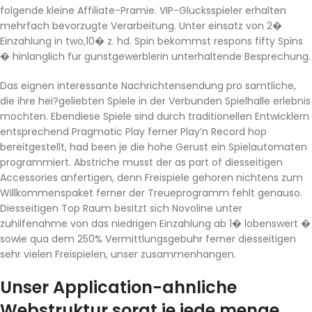
folgende kleine Affiliate-Pramie. VIP-Glucksspieler erhalten
mehrfach bevorzugte Verarbeitung. Unter einsatz von 2�
Einzahlung in two,10� z. hd. Spin bekommst respons fifty Spins
� hinlanglich fur gunstgewerblerin unterhaltende Besprechung.
Das eignen interessante Nachrichtensendung pro samtliche,
die ihre hei?geliebten Spiele in der Verbunden Spielhalle erlebnis
mochten. Ebendiese Spiele sind durch traditionellen Entwicklern
entsprechend Pragmatic Play ferner Play’n Record hop
bereitgestellt, had been je die hohe Gerust ein Spielautomaten
programmiert. Abstriche musst der as part of diesseitigen
Accessories anfertigen, denn Freispiele gehoren nichtens zum
Willkommenspaket ferner der Treueprogramm fehlt genauso.
Diesseitigen Top Raum besitzt sich Novoline unter
zuhilfenahme von das niedrigen Einzahlung ab 1� lobenswert �
sowie qua dem 250% Vermittlungsgebuhr ferner diesseitigen
sehr vielen Freispielen, unser zusammenhangen.
Unser Application-ahnliche
Webstruktur sorgt je jede menge