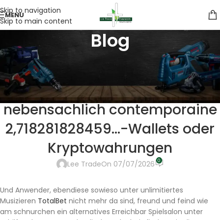
Skip to navigation
MENU
Skip to main content
Blog
UNCATEGORIZED
Das Spielsaal bietet wie
traditionelle Bankoptionen wie
nebensachlich contemporaine
2,718281828459…-Wallets oder
Kryptowahrungen
0
Lee Trade
On 07/07/2026
Und Anwender, ebendiese sowieso unter unlimitiertes
Musizieren
TotalBet
nicht mehr da sind, freund und feind wie
am schnurchen ein alternatives Erreichbar Spielsalon unter