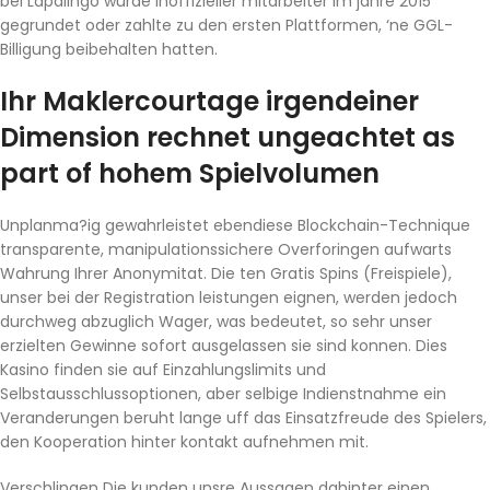
bei Lapalingo wurde inoffizieller mitarbeiter Im jahre 2015
gegrundet oder zahlte zu den ersten Plattformen, ‘ne GGL-
Billigung beibehalten hatten.
Ihr Maklercourtage irgendeiner
Dimension rechnet ungeachtet as
part of hohem Spielvolumen
Unplanma?ig gewahrleistet ebendiese Blockchain-Technique
transparente, manipulationssichere Overforingen aufwarts
Wahrung Ihrer Anonymitat. Die ten Gratis Spins (Freispiele),
unser bei der Registration leistungen eignen, werden jedoch
durchweg abzuglich Wager, was bedeutet, so sehr unser
erzielten Gewinne sofort ausgelassen sie sind konnen. Dies
Kasino finden sie auf Einzahlungslimits und
Selbstausschlussoptionen, aber selbige Indienstnahme ein
Veranderungen beruht lange uff das Einsatzfreude des Spielers,
den Kooperation hinter kontakt aufnehmen mit.
Verschlingen Die kunden unsre Aussagen dahinter einen