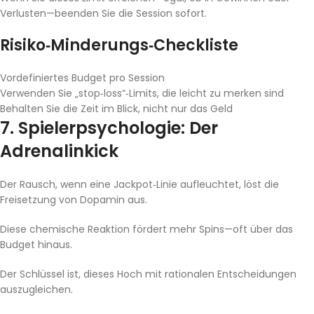
Verlusten—beenden Sie die Session sofort.
Risiko‑Minderungs‑Checkliste
Vordefiniertes Budget pro Session
Verwenden Sie „stop‑loss“‑Limits, die leicht zu merken sind
Behalten Sie die Zeit im Blick, nicht nur das Geld
7. Spielerpsychologie: Der
Adrenalinkick
Der Rausch, wenn eine Jackpot‑Linie aufleuchtet, löst die
Freisetzung von Dopamin aus.
Diese chemische Reaktion fördert mehr Spins—oft über das
Budget hinaus.
Der Schlüssel ist, dieses Hoch mit rationalen Entscheidungen
auszugleichen.