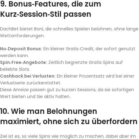
9. Bonus‑Features, die zum
Kurz‑Session‑Stil passen
DachBet bietet Boni, die schnelles Spielen belohnen, ohne lange
Wettanforderungen.
No‑Deposit Bonus:
Ein kleiner Gratis‑Credit, der sofort genutzt
werden kann.
Spin‑Free‑Angebote:
Zeitlich begrenzte Gratis‑Spins auf
beliebte Slots.
Cashback bei Verlusten:
Ein kleiner Prozentsatz wird bei einer
Verlustserie zurückerstattet.
Diese Anreize passen gut zu kurzen Sessions, da sie sofortigen
Wert bieten und Sie aktiv halten.
10. Wie man Belohnungen
maximiert, ohne sich zu überfordern
Ziel ist es, so viele Spins wie möglich zu machen, dabei aber im