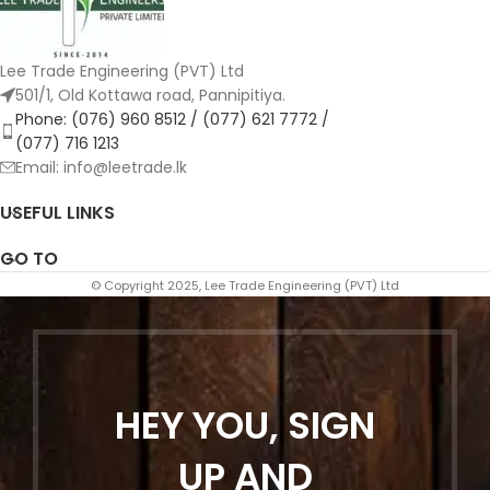
Lee Trade Engineering (PVT) Ltd
501/1, Old Kottawa road, Pannipitiya.
Phone: (076) 960 8512 / (077) 621 7772 /
(077) 716 1213
Email: info@leetrade.lk
USEFUL LINKS
GO TO
© Copyright 2025, Lee Trade Engineering (PVT) Ltd
HEY YOU, SIGN
UP AND