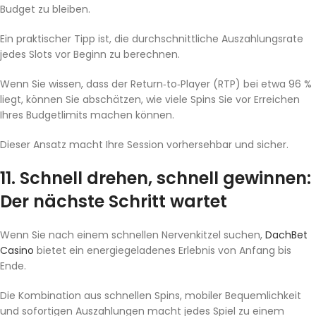
Budget zu bleiben.
Ein praktischer Tipp ist, die durchschnittliche Auszahlungsrate
jedes Slots vor Beginn zu berechnen.
Wenn Sie wissen, dass der Return‑to‑Player (RTP) bei etwa 96 %
liegt, können Sie abschätzen, wie viele Spins Sie vor Erreichen
Ihres Budgetlimits machen können.
Dieser Ansatz macht Ihre Session vorhersehbar und sicher.
11. Schnell drehen, schnell gewinnen:
Der nächste Schritt wartet
Wenn Sie nach einem schnellen Nervenkitzel suchen,
DachBet
Casino
bietet ein energiegeladenes Erlebnis von Anfang bis
Ende.
Die Kombination aus schnellen Spins, mobiler Bequemlichkeit
und sofortigen Auszahlungen macht jedes Spiel zu einem