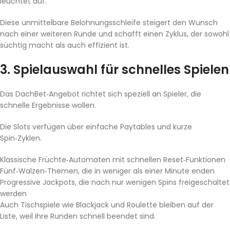
leuchtet auf.
Diese unmittelbare Belohnungsschleife steigert den Wunsch
nach einer weiteren Runde und schafft einen Zyklus, der sowohl
süchtig macht als auch effizient ist.
3. Spielauswahl für schnelles Spielen
Das DachBet‑Angebot richtet sich speziell an Spieler, die
schnelle Ergebnisse wollen.
Die Slots verfügen über einfache Paytables und kurze
Spin‑Zyklen.
Klassische Früchte‑Automaten mit schnellen Reset‑Funktionen
Fünf‑Walzen‑Themen, die in weniger als einer Minute enden
Progressive Jackpots, die nach nur wenigen Spins freigeschaltet
werden
Auch Tischspiele wie Blackjack und Roulette bleiben auf der
Liste, weil ihre Runden schnell beendet sind.