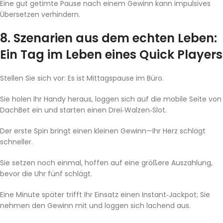
Eine gut getimte Pause nach einem Gewinn kann impulsives
Übersetzen verhindern.
8. Szenarien aus dem echten Leben:
Ein Tag im Leben eines Quick Players
Stellen Sie sich vor: Es ist Mittagspause im Büro.
Sie holen Ihr Handy heraus, loggen sich auf die mobile Seite von
DachBet ein und starten einen Drei‑Walzen‑Slot.
Der erste Spin bringt einen kleinen Gewinn—Ihr Herz schlägt
schneller.
Sie setzen noch einmal, hoffen auf eine größere Auszahlung,
bevor die Uhr fünf schlägt.
Eine Minute später trifft Ihr Einsatz einen Instant‑Jackpot; Sie
nehmen den Gewinn mit und loggen sich lachend aus.