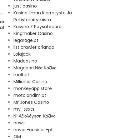
just casino
Kasino Ilman Kierrätystä Ja
er
Rekisteröitymistä
ue
Kasyno Z Paysafecard
al
Kingmaker Casino
legarage.pt
list crawler orlando
Lolajack
Madcasino
Megapari Νέα Καζίνο
melbet
Millioner Casino
monkeyapp.store
motolandim.pt
Mr Jones Casino
my_texts
N1 Αξιολόγηση Καζίνο
news
novos-casinos-pt
OM