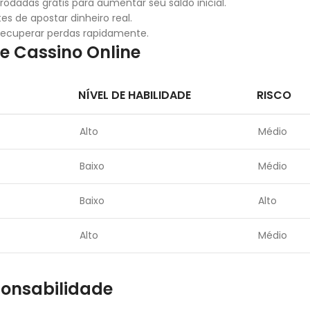
rodadas grátis para aumentar seu saldo inicial.
es de apostar dinheiro real.
recuperar perdas rapidamente.
e Cassino Online
NÍVEL DE HABILIDADE
RISCO
Alto
Médio
Baixo
Médio
Baixo
Alto
Alto
Médio
ponsabilidade