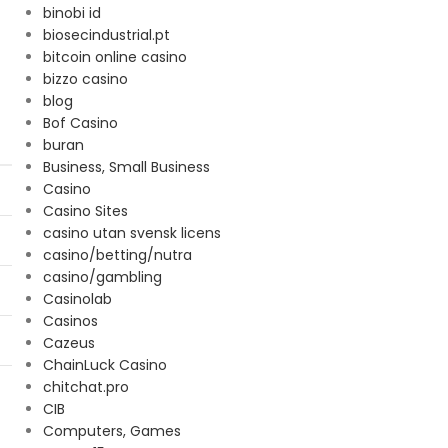
binobi id
biosecindustrial.pt
bitcoin online casino
bizzo casino
blog
Bof Casino
buran
Business, Small Business
Casino
Casino Sites
casino utan svensk licens
casino/betting/nutra
casino/gambling
Casinolab
Casinos
Cazeus
ChainLuck Casino
chitchat.pro
CIB
Computers, Games