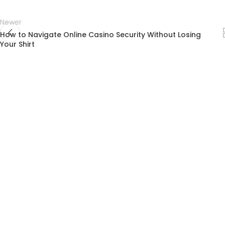
Newer
How to Navigate Online Casino Security Without Losing
Your Shirt