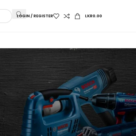
LOGIN / REGISTER
LKR
0.00
CATEGORIES
s
! Без рубрики
03_07_IT_AKS
04_07_EN_AKS
08_07_en_work
10_07_AU_AKS
10_07_CA_AKS
10_07_UK_AKS
12