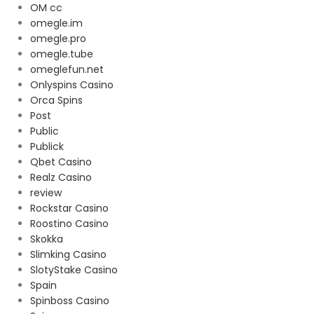
OM cc
omegle.im
omegle.pro
omegle.tube
omeglefun.net
Onlyspins Casino
Orca Spins
Post
Public
Publick
Qbet Casino
Realz Casino
review
Rockstar Casino
Roostino Casino
Skokka
Slimking Casino
SlotyStake Casino
Spain
Spinboss Casino