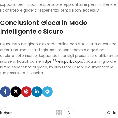
supporto per il gioco responsabile. Approfittane per mantenere
il controllo e goderti l’esperienza senza rischi eccessivi.
Conclusioni: Gioca in Modo
Intelligente e Sicuro
Il successo nel gioco d’azzardo online non è solo una questione
di fortuna, ma di strategia, scelta consapevole e gestione
oculata delle risorse. Seguendo i consigli presentati e utilizzando
risorse affidabili come
https://winsparkit.app/
, potrai migliorare
la tua esperienza di gioco, minimizzare i rischi e aumentare le
tue possibilità di vincita.
Newer
Older