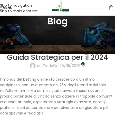
Skip to navigation
MENU
Skip to main content
Blog
UNCATEGORIZED
Come Massimizzare le Tue
Vincite nel Betting Online:
Guida Strategica per il 2024
0
Lee Trade
On 26/05/2025
Il mondo del betting online sta crescendo a un ritmo
vertiginoso, con un aumento del 25% degli utenti attivi solo
nell’ultimo anno. Ma come si può davvero massimizzare il
proprio potenziale di vincita senza cadere in trappole comuni?
In questo articolo, esploreremo strategie avanzate, consigli
pratici e rischi da considerare per diventare un giocatore più
consapevole e redditizio.