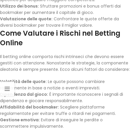
Utilizzo dei bonus:
Sfruttare promozioni e bonus offerti dai
bookmaker per aumentare il capitale di gioco.
Valutazione delle quote:
Confrontare le quote offerte da
diversi bookmaker per trovare il miglior valore.
Come Valutare i Rischi nel Betting
Online
Il betting online comporta rischi intrinseci che devono essere
gestiti con attenzione. Nonostante le strategie, la componente
aleatoria è sempre presente. Ecco alcuni fattori da considerare:
Volatilità delle quote:
Le quote possono cambiare
rapidamente in base a notizie o eventi imprevisti.
Dipendenza dal gioco:
È importante riconoscere i segnali di
dipendenza e giocare responsabilmente.
Affidabilità del bookmaker:
Scegliere piattaforme
regolamentate per evitare truffe o ritardi nei pagamenti.
Gestione emotiva:
Evitare di inseguire le perdite o
scommettere impulsivamente.