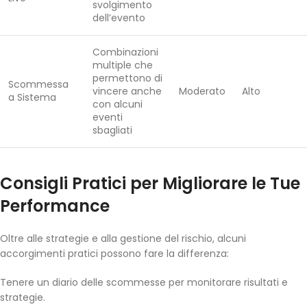
svolgimento
dell’evento
Combinazioni
multiple che
permettono di
Scommessa
vincere anche
Moderato
Alto
a Sistema
con alcuni
eventi
sbagliati
Consigli Pratici per Migliorare le Tue
Performance
Oltre alle strategie e alla gestione del rischio, alcuni
accorgimenti pratici possono fare la differenza:
Tenere un diario delle scommesse per monitorare risultati e
strategie.