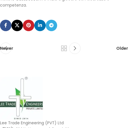
competenza.
Newer
Older
Lee Trade Engineering (PVT) Ltd