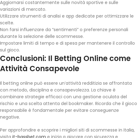
Aggiornarsi costantemente sulle novità sportive e sulle
variazioni di mercato.
Utilizzare strumenti di analisi e app dedicate per ottimizzare le
scelte.
Non farsi influenzare da “sentimenti” o preferenze personali
durante la selezione delle scommesse.
Impostare limiti di tempo e di spesa per mantenere il controllo
sul gioco.
Conclusioni: Il Betting Online come
Attività Consapevole
Il betting online può essere un’attività redditizia se affrontata
con metodo, disciplina e consapevolezza. La chiave è
combinare strategie efficaci con una gestione oculata del
rischio e una scelta attenta del bookmaker. Ricorda che il gioco
responsabile è fondamentale per evitare conseguenze
negative.
Per approfondire e scoprire i migliori siti di scommesse in Italia,
visita
it-bassbet.com
e inizia a giocare con sicurezza e