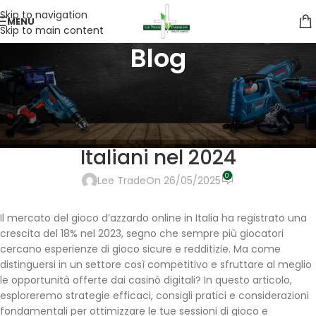
Skip to navigation
MENU
Skip to main content
Blog
UNCATEGORIZED
Come Massimizzare le Tue
Vincite nei Casinò Online
Italiani nel 2024
0
Lee Trade
On 26/05/2025
Il mercato del gioco d’azzardo online in Italia ha registrato una
crescita del 18% nel 2023, segno che sempre più giocatori
cercano esperienze di gioco sicure e redditizie. Ma come
distinguersi in un settore così competitivo e sfruttare al meglio
le opportunità offerte dai casinò digitali? In questo articolo,
esploreremo strategie efficaci, consigli pratici e considerazioni
fondamentali per ottimizzare le tue sessioni di gioco e