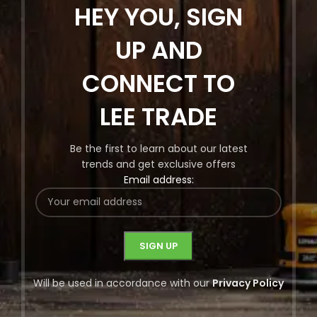
HEY YOU, SIGN
UP AND
CONNECT TO
LEE TRADE
Be the first to learn about our latest
trends and get exclusive offers
Email address:
Will be used in accordance with our
Privacy Policy