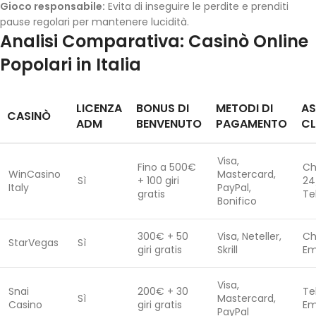
Gioco responsabile:
Evita di inseguire le perdite e prenditi
pause regolari per mantenere lucidità.
Analisi Comparativa: Casinò Online
Popolari in Italia
LICENZA
BONUS DI
METODI DI
AS
CASINÒ
ADM
BENVENUTO
PAGAMENTO
CL
Visa,
Fino a 500€
Ch
WinCasino
Mastercard,
Sì
+ 100 giri
24
Italy
PayPal,
gratis
Te
Bonifico
300€ + 50
Visa, Neteller,
Ch
StarVegas
Sì
giri gratis
Skrill
Em
Visa,
Snai
200€ + 30
Te
Sì
Mastercard,
Casino
giri gratis
Em
PayPal