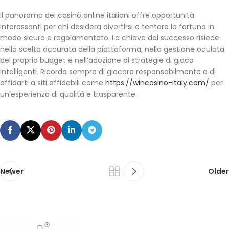
Il panorama dei casinò online italiani offre opportunità
interessanti per chi desidera divertirsi e tentare la fortuna in
modo sicuro e regolamentato. La chiave del successo risiede
nella scelta accurata della piattaforma, nella gestione oculata
del proprio budget e nell’adozione di strategie di gioco
intelligenti. Ricorda sempre di giocare responsabilmente e di
affidarti a siti affidabili come
https://wincasino-italy.com/
per
un’esperienza di qualità e trasparente.
Newer
Older