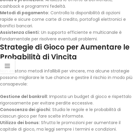
cashback e programmi fedeltà.
Metodi di pagamento:
Controlla la disponibilità di opzioni
rapide e sicure come carte di credito, portafogli elettronici e
bonifici bancari.
Assistenza clienti:
Un supporto efficiente e multicanale è
fondamentale per risolvere eventuali problemi.
Strategie di Gioco per Aumentare le
Probabilità di Vincita
Non esistono metodi infallibili per vincere, ma alcune strategie
possono migliorare le tue chance e gestire il rischio in modo più
consapevole:
Gestione del bankroll:
Imposta un budget di gioco e rispettalo
rigorosamente per evitare perdite eccessive.
Conoscenza dei giochi:
Studia le regole e le probabilità di
ciascun gioco per fare scelte informate.
Utilizzo dei bonus:
Sfrutta le promozioni per aumentare il
capitale di gioco, ma leggi sempre i termini e condizioni.