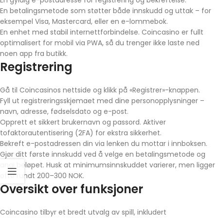
En betalingsmetode som støtter både innskudd og uttak – for
eksempel Visa, Mastercard, eller en e-lommebok.
En enhet med stabil internettforbindelse. Coincasino er fullt
optimalisert for mobil via PWA, så du trenger ikke laste ned
noen app fra butikk.
Registrering
Gå til Coincasinos nettside og klikk på «Registrer»-knappen.
Fyll ut registreringsskjemaet med dine personopplysninger –
navn, adresse, fødselsdato og e-post.
Opprett et sikkert brukernavn og passord. Aktiver
tofaktorautentisering (2FA) for ekstra sikkerhet.
Bekreft e-postadressen din via lenken du mottar i innboksen.
Gjør ditt første innskudd ved å velge en betalingsmetode og
angi beløpet. Husk at minimumsinnskuddet varierer, men ligger
ofte rundt 200–300 NOK.
Oversikt over funksjoner
Coincasino tilbyr et bredt utvalg av spill, inkludert