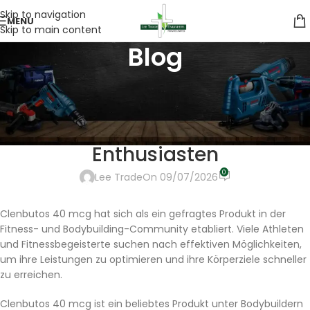
Skip to navigation
MENU
Skip to main content
Blog
UNCATEGORIZED
Clenbutos 40 mcg – Beliebtheit
und Erfahrungen unter Fitness-
Enthusiasten
0
Lee Trade
On 09/07/2026
Clenbutos 40 mcg hat sich als ein gefragtes Produkt in der
Fitness- und Bodybuilding-Community etabliert. Viele Athleten
und Fitnessbegeisterte suchen nach effektiven Möglichkeiten,
um ihre Leistungen zu optimieren und ihre Körperziele schneller
zu erreichen.
Clenbutos 40 mcg ist ein beliebtes Produkt unter Bodybuildern