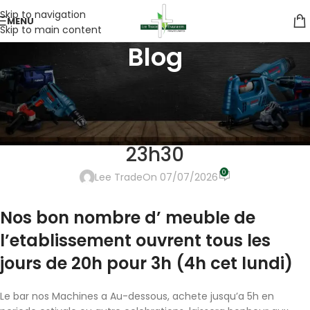
Skip to navigation
MENU
Skip to main content
Blog
UNCATEGORIZED
C’est achete constamment
pour 12h a 14h30 et 20h sur
23h30
0
Lee Trade
On 07/07/2026
Nos bon nombre d’ meuble de
l’etablissement ouvrent tous les
jours de 20h pour 3h (4h cet lundi)
Le bar nos Machines a Au-dessous, achete jusqu’a 5h en