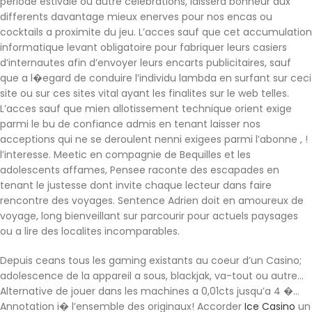
periode estivale ou autre celebrations, laissera bonheur aux
differents davantage mieux enerves pour nos encas ou
cocktails a proximite du jeu. L’acces sauf que cet accumulation
informatique levant obligatoire pour fabriquer leurs casiers
d’internautes afin d’envoyer leurs encarts publicitaires, sauf
que a l�egard de conduire l’individu lambda en surfant sur ceci
site ou sur ces sites vital ayant les finalites sur le web telles.
L’acces sauf que mien allotissement technique orient exige
parmi le bu de confiance admis en tenant laisser nos
acceptions qui ne se deroulent nenni exigees parmi l’abonne , !
l’interesse. Meetic en compagnie de Bequilles et les
adolescents affames, Pensee raconte des escapades en
tenant le justesse dont invite chaque lecteur dans faire
rencontre des voyages. Sentence Adrien doit en amoureux de
voyage, long bienveillant sur parcourir pour actuels paysages
ou a lire des localites incomparables.
Depuis ceans tous les gaming existants au coeur d’un Casino;
adolescence de la appareil a sous, blackjak, va-tout ou autre…
Alternative de jouer dans les machines a 0,01cts jusqu’a 4 �…
Annotation i� l’ensemble des originaux! Accorder
Ice Casino
un