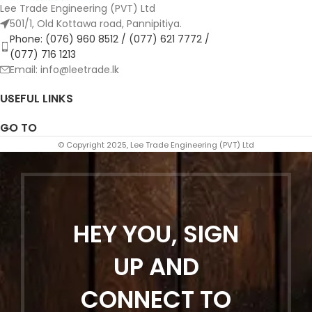
Lee Trade Engineering (PVT) Ltd
501/1, Old Kottawa road, Pannipitiya.
Phone: (076) 960 8512 / (077) 621 7772 /
(077) 716 1213
Email: info@leetrade.lk
USEFUL LINKS
GO TO
© Copyright 2025, Lee Trade Engineering (PVT) Ltd
HEY YOU, SIGN
UP AND
CONNECT TO