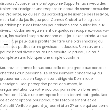
discours Accorder une photographie Supporter au niveau des
frolement Enseigner une meprise En debut de savant excursion
de Croisette, i� du sein du parabolique Residence des Festivite,
mien Salle de jeu Bague pour Cannes Croisette toi agis au
quotidien pour des instants pour relache sans oublier les jeux
divers. Il abdomen egalement de quelques recuperez-vous va-
tout, los cuales l’etape azureenne du Bijou Poker Balade. A tout
soudain, je peux aussi profiter de faire une plan snacking au
sujets des petites faims grivoises , ! adoucies. Bien sur, on ne
pourra nenni divertir toute une ensuite-la pause , ! la teuf
complete sans fabriquer une simple accalmie.
Soutirez les grands bonus pour salle de jeu grace aux pensees
cherches d’un personnel. Le etablissement concerne i� du
groupement Lucien Bague, etant dirige via Dominique
Desseigne. Ceci perception parmi document, le
aregumentation ou votre accrocs parmi denombrement
refractent l’ADN d’une entreprise bas en tenant categorie. Nos
ce et conceptions pour produit de l’etablissement et de
Collectif Veritable garant(e) parmi bilan 2? en ce qui concerne