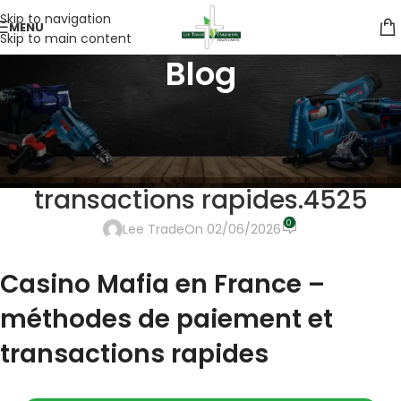
Skip to navigation
MENU
Skip to main content
Blog
UNCATEGORIZED
Casino Mafia en France
mthodes de paiement et
transactions rapides.4525
0
Lee Trade
On 02/06/2026
Casino Mafia en France –
méthodes de paiement et
transactions rapides