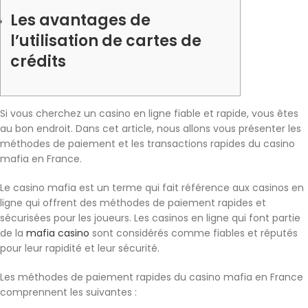
Les avantages de
l’utilisation de cartes de
crédits
Si vous cherchez un casino en ligne fiable et rapide, vous êtes
au bon endroit. Dans cet article, nous allons vous présenter les
méthodes de paiement et les transactions rapides du casino
mafia en France.
Le casino mafia est un terme qui fait référence aux casinos en
ligne qui offrent des méthodes de paiement rapides et
sécurisées pour les joueurs. Les casinos en ligne qui font partie
de la
mafia casino
sont considérés comme fiables et réputés
pour leur rapidité et leur sécurité.
Les méthodes de paiement rapides du casino mafia en France
comprennent les suivantes :