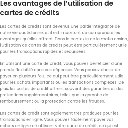
Les avantages de l’utilisation de
cartes de crédits
Les cartes de crédits sont devenus une partie intégrante de
notre vie quotidienne, et il est important de comprendre les
avantages qu’elles offrent. Dans le contexte de la mafia casino,
l’utilisation de cartes de crédits peut être particulièrement utile
pour les transactions rapides et sécurisées.
En utilisant une carte de crédit, vous pouvez bénéficier d’une
grande flexibilité dans vos dépenses. Vous pouvez choisir de
payer en plusieurs fois, ce qui peut être particulièrement utile
pour les achats importants ou les transactions complexes. De
plus, les cartes de crédit offrent souvent des garanties et des
protections supplémentaires, telles que la garantie de
remboursement ou la protection contre les fraudes.
Les cartes de crédit sont également très pratiques pour les
transactions en ligne. Vous pouvez facilement payer vos
achats en ligne en utilisant votre carte de crédit, ce qui est