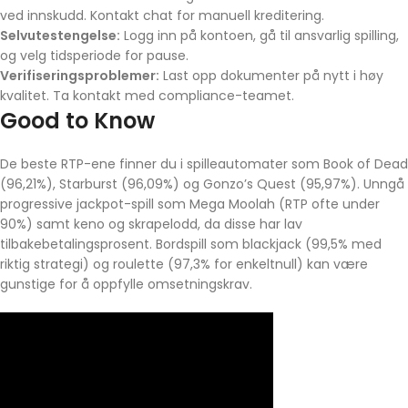
ved innskudd. Kontakt chat for manuell kreditering.
Selvutestengelse:
Logg inn på kontoen, gå til ansvarlig spilling,
og velg tidsperiode for pause.
Verifiseringsproblemer:
Last opp dokumenter på nytt i høy
kvalitet. Ta kontakt med compliance-teamet.
Good to Know
De beste RTP-ene finner du i spilleautomater som Book of Dead
(96,21%), Starburst (96,09%) og Gonzo’s Quest (95,97%). Unngå
progressive jackpot-spill som Mega Moolah (RTP ofte under
90%) samt keno og skrapelodd, da disse har lav
tilbakebetalingsprosent. Bordspill som blackjack (99,5% med
riktig strategi) og roulette (97,3% for enkeltnull) kan være
gunstige for å oppfylle omsetningskrav.