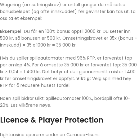
Wagering (omsetningskrav) er antall ganger du må satse
bonusbeløpet (og ofte innskuddet) før gevinster kan tas ut. La
oss ta et eksempel:
Eksempel:
Du får en 100% bonus opptil 2000 kr. Du setter inn
500 kr, så bonusen er 500 kr. Omsetningskravet er 35x (bonus +
innskudd) = 35 x 1000 kr = 35 000 kr.
Hvis du spiller spilleautomater med 96% RTP, er forventet tap
per omløp 4%. For å omsette 35 000 kr er forventet tap: 35 000
kr × 0,04 = 1 400 kr. Det betyr at du i gjennomsnitt mister 1 400
kr før omsetningskravet er oppfylt.
Viktig:
Velg spill med høy
RTP for å redusere husets fordel.
Noen spill bidrar ulikt: Spilleautomater 100%, bordspill ofte 10-
20%. Les vilkårene nøye.
Licence & Player Protection
Lightcasino opererer under en Curacao-lisens