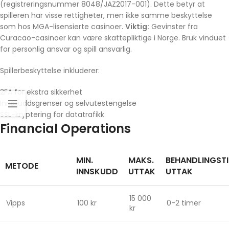
(registreringsnummer 8048/JAZ2017-001). Dette betyr at
spilleren har visse rettigheter, men ikke samme beskyttelse
som hos MGA-lisensierte casinoer.
Viktig:
Gevinster fra
Curacao-casinoer kan være skattepliktige i Norge. Bruk vinduet
for personlig ansvar og spill ansvarlig.
Spillerbeskyttelse inkluderer:
2FA for ekstra sikkerhet
Innskuddsgrenser og selvutestengelse
SSL-kryptering for datatrafikk
Financial Operations
MIN.
MAKS.
BEHANDLINGST
METODE
INNSKUDD
UTTAK
UTTAK
15 000
Vipps
100 kr
0-2 timer
kr