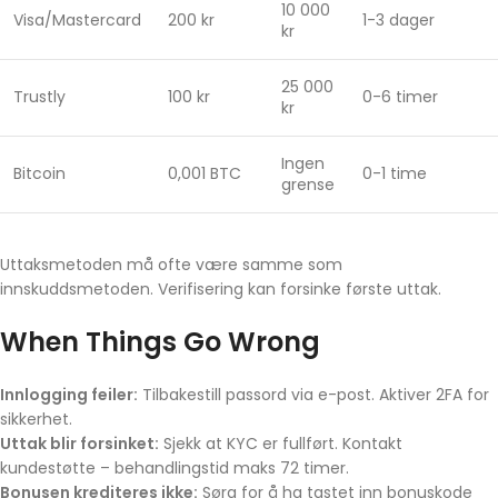
10 000
Visa/Mastercard
200 kr
1-3 dager
kr
25 000
Trustly
100 kr
0-6 timer
kr
Ingen
Bitcoin
0,001 BTC
0-1 time
grense
Uttaksmetoden må ofte være samme som
innskuddsmetoden. Verifisering kan forsinke første uttak.
When Things Go Wrong
Innlogging feiler:
Tilbakestill passord via e-post. Aktiver 2FA for
sikkerhet.
Uttak blir forsinket:
Sjekk at KYC er fullført. Kontakt
kundestøtte – behandlingstid maks 72 timer.
Bonusen krediteres ikke:
Sørg for å ha tastet inn bonuskode