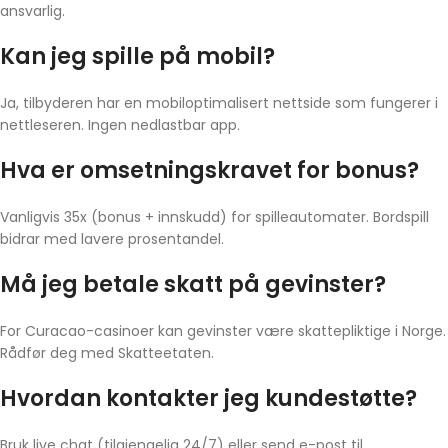
ansvarlig.
Kan jeg spille på mobil?
Ja, tilbyderen har en mobiloptimalisert nettside som fungerer i
nettleseren. Ingen nedlastbar app.
Hva er omsetningskravet for bonus?
Vanligvis 35x (bonus + innskudd) for spilleautomater. Bordspill
bidrar med lavere prosentandel.
Må jeg betale skatt på gevinster?
For Curacao-casinoer kan gevinster være skattepliktige i Norge.
Rådfør deg med Skatteetaten.
Hvordan kontakter jeg kundestøtte?
Bruk live chat (tilgjengelig 24/7) eller send e-post til