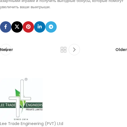
азартными играми и получить выгодные бонусы, которые помогут
увеличить ваши выигрыши.
Newer
Older
Lee Trade Engineering (PVT) Ltd