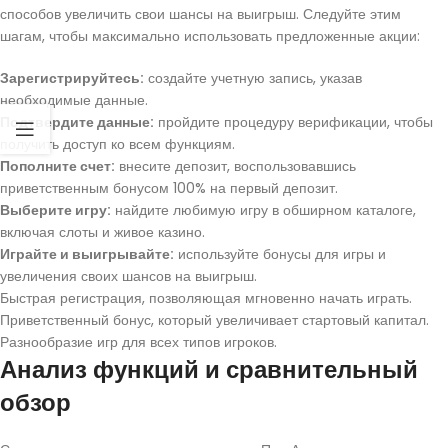
способов увеличить свои шансы на выигрыш. Следуйте этим
шагам, чтобы максимально использовать предложенные акции:
Зарегистрируйтесь:
создайте учетную запись, указав
необходимые данные.
Подтвердите данные:
пройдите процедуру верификации, чтобы
получить доступ ко всем функциям.
Пополните счет:
внесите депозит, воспользовавшись
приветственным бонусом 100% на первый депозит.
Выберите игру:
найдите любимую игру в обширном каталоге,
включая слоты и живое казино.
Играйте и выигрывайте:
используйте бонусы для игры и
увеличения своих шансов на выигрыш.
Быстрая регистрация, позволяющая мгновенно начать играть.
Приветственный бонус, который увеличивает стартовый капитал.
Разнообразие игр для всех типов игроков.
Анализ функций и сравнительный
обзор