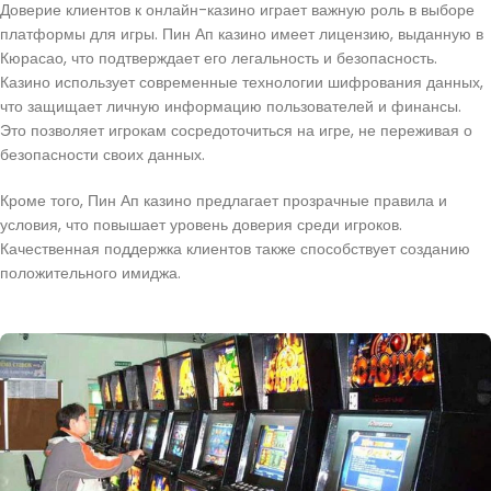
Доверие клиентов к онлайн-казино играет важную роль в выборе
платформы для игры. Пин Ап казино имеет лицензию, выданную в
Кюрасао, что подтверждает его легальность и безопасность.
Казино использует современные технологии шифрования данных,
что защищает личную информацию пользователей и финансы.
Это позволяет игрокам сосредоточиться на игре, не переживая о
безопасности своих данных.
Кроме того, Пин Ап казино предлагает прозрачные правила и
условия, что повышает уровень доверия среди игроков.
Качественная поддержка клиентов также способствует созданию
положительного имиджа.