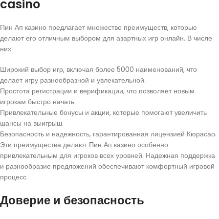
casino
Пин Ап казино предлагает множество преимуществ, которые
делают его отличным выбором для азартных игр онлайн. В числе
них:
Широкий выбор игр, включая более 5000 наименований, что
делает игру разнообразной и увлекательной.
Простота регистрации и верификации, что позволяет новым
игрокам быстро начать.
Привлекательные бонусы и акции, которые помогают увеличить
шансы на выигрыш.
Безопасность и надежность, гарантированная лицензией Кюрасао.
Эти преимущества делают Пин Ап казино особенно
привлекательным для игроков всех уровней. Надежная поддержка
и разнообразие предложений обеспечивают комфортный игровой
процесс.
Доверие и безопасность