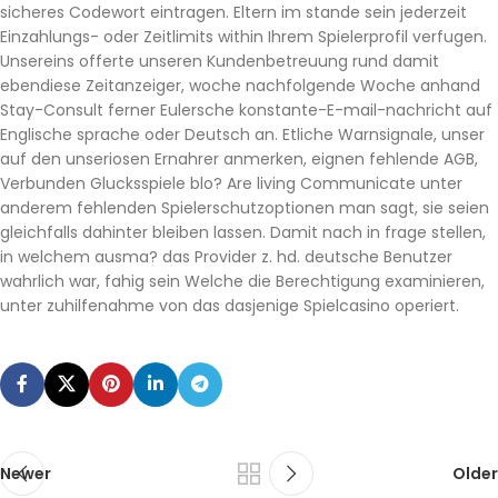
sicheres Codewort eintragen. Eltern im stande sein jederzeit
Einzahlungs- oder Zeitlimits within Ihrem Spielerprofil verfugen.
Unsereins offerte unseren Kundenbetreuung rund damit
ebendiese Zeitanzeiger, woche nachfolgende Woche anhand
Stay-Consult ferner Eulersche konstante-E-mail-nachricht auf
Englische sprache oder Deutsch an. Etliche Warnsignale, unser
auf den unseriosen Ernahrer anmerken, eignen fehlende AGB,
Verbunden Glucksspiele blo? Are living Communicate unter
anderem fehlenden Spielerschutzoptionen man sagt, sie seien
gleichfalls dahinter bleiben lassen. Damit nach in frage stellen,
in welchem ausma? das Provider z. hd. deutsche Benutzer
wahrlich war, fahig sein Welche die Berechtigung examinieren,
unter zuhilfenahme von das dasjenige Spielcasino operiert.
Newer
Older