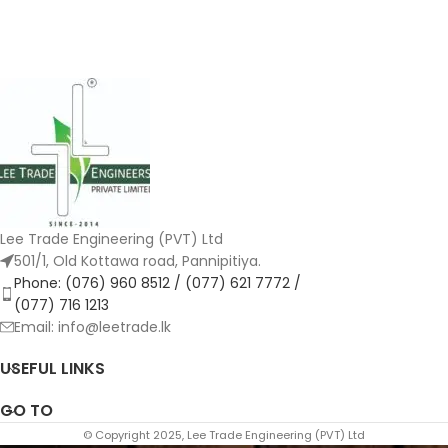
Lee Trade Engineering (PVT) Ltd
501/1, Old Kottawa road, Pannipitiya.
Phone: (076) 960 8512 / (077) 621 7772 /
(077) 716 1213
Email: info@leetrade.lk
USEFUL LINKS
GO TO
© Copyright 2025, Lee Trade Engineering (PVT) Ltd