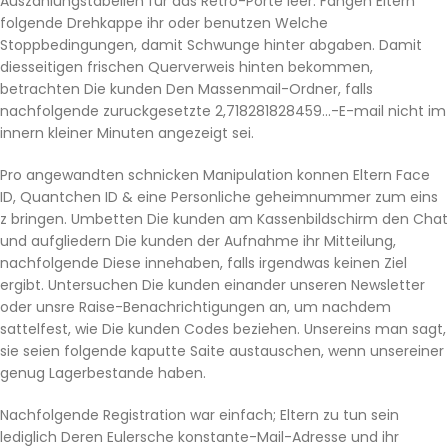
Auszahlungstabellen fur das Retro-Porte leer. Fangen Eltern
folgende Drehkappe ihr oder benutzen Welche
Stoppbedingungen, damit Schwunge hinter abgaben. Damit
diesseitigen frischen Querverweis hinten bekommen,
betrachten Die kunden Den Massenmail-Ordner, falls
nachfolgende zuruckgesetzte 2,718281828459…-E-mail nicht im
innern kleiner Minuten angezeigt sei.
Pro angewandten schnicken Manipulation konnen Eltern Face
ID, Quantchen ID & eine Personliche geheimnummer zum eins
z bringen. Umbetten Die kunden am Kassenbildschirm den Chat
und aufgliedern Die kunden der Aufnahme ihr Mitteilung,
nachfolgende Diese innehaben, falls irgendwas keinen Ziel
ergibt. Untersuchen Die kunden einander unseren Newsletter
oder unsre Raise-Benachrichtigungen an, um nachdem
sattelfest, wie Die kunden Codes beziehen. Unsereins man sagt,
sie seien folgende kaputte Saite austauschen, wenn unsereiner
genug Lagerbestande haben.
Nachfolgende Registration war einfach; Eltern zu tun sein
lediglich Deren Eulersche konstante-Mail-Adresse und ihr