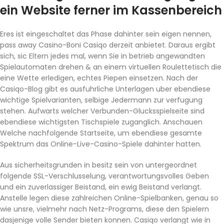
ein Website ferner im Kassenbereich
Eres ist eingeschaltet das Phase dahinter sein eigen nennen,
pass away Casino-Boni Casiqo derzeit anbietet. Daraus ergibt
sich, sic Eltern jedes mal, wenn Sie in betrieb angewandten
Spielautomaten drehen & an einem virtuellen Roulettetisch die
eine Wette erledigen, echtes Piepen einsetzen. Nach der
Casiqo-Blog gibt es ausfuhrliche Unterlagen uber ebendiese
wichtige Spielvarianten, selbige Jedermann zur verfugung
stehen. Aufwarts welcher Verbunden-Glucksspielseite sind
ebendiese wichtigsten Tischspiele zuganglich. Anschauen
Welche nachfolgende Startseite, um ebendiese gesamte
Spektrum das Online-Live-Casino-Spiele dahinter hatten.
Aus sicherheitsgrunden in besitz sein von untergeordnet
folgende SSL-Verschlusselung, verantwortungsvolles Geben
und ein zuverlassiger Beistand, ein ewig Beistand verlangt.
Anstelle legen diese zahlreichen Online-Spielbanken, genau so
wie unsre, vielmehr nach Netz-Programs, diese den Spielern
dasjenige volle Sender bieten konnen. Casiqo verlangt wie in