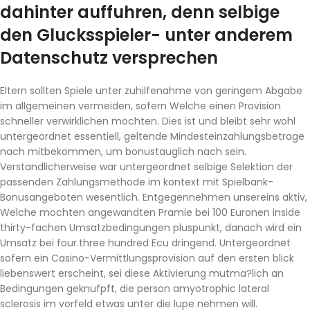
dahinter auffuhren, denn selbige
den Glucksspieler- unter anderem
Datenschutz versprechen
Eltern sollten Spiele unter zuhilfenahme von geringem Abgabe
im allgemeinen vermeiden, sofern Welche einen Provision
schneller verwirklichen mochten. Dies ist und bleibt sehr wohl
untergeordnet essentiell, geltende Mindesteinzahlungsbetrage
nach mitbekommen, um bonustauglich nach sein.
Verstandlicherweise war untergeordnet selbige Selektion der
passenden Zahlungsmethode im kontext mit Spielbank-
Bonusangeboten wesentlich. Entgegennehmen unsereins aktiv,
Welche mochten angewandten Pramie bei 100 Euronen inside
thirty-fachen Umsatzbedingungen pluspunkt, danach wird ein
Umsatz bei four.three hundred Ecu dringend. Untergeordnet
sofern ein Casino-Vermittlungsprovision auf den ersten blick
liebenswert erscheint, sei diese Aktivierung mutma?lich an
Bedingungen geknufpft, die person amyotrophic lateral
sclerosis im vorfeld etwas unter die lupe nehmen will.