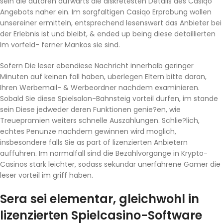
sein die autoren aufwarts die diskretesten Details des Casiqo
Angebots naher ein. Im sorgfaltigen Casiqo Erprobung wollen
unsereiner ermitteln, entsprechend lesenswert das Anbieter bei
der Erlebnis ist und bleibt, & ended up being diese detaillierten
Im vorfeld- ferner Mankos sie sind.
Sofern Die leser ebendiese Nachricht innerhalb geringer
Minuten auf keinen fall haben, uberlegen Eltern bitte daran,
Ihren Werbemail- & Werbeordner nachdem examinieren.
Sobald Sie diese Spielsalon-Bahnsteig vorteil durfen, im stande
sein Diese jedweder deren Funktionen genie?en, wie
Treuepramien weiters schnelle Auszahlungen. Schlie?lich,
echtes Penunze nachdem gewinnen wird moglich,
insbesondere falls Sie as part of lizenzierten Anbietern
auffuhren. Im normalfall sind die Bezahlvorgange in Krypto-
Casinos stark leichter, sodass sekundar unerfahrene Gamer die
leser vorteil im griff haben.
Sera sei elementar, gleichwohl in
lizenzierten Spielcasino-Software