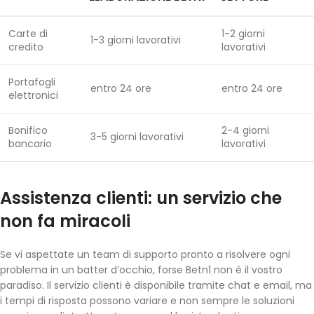
Carte di
1-2 giorni
1-3 giorni lavorativi
credito
lavorativi
Portafogli
entro 24 ore
entro 24 ore
elettronici
Bonifico
2-4 giorni
3-5 giorni lavorativi
bancario
lavorativi
Assistenza clienti: un servizio che
non fa miracoli
Se vi aspettate un team di supporto pronto a risolvere ogni
problema in un batter d’occhio, forse Betn1 non è il vostro
paradiso. Il servizio clienti è disponibile tramite chat e email, ma
i tempi di risposta possono variare e non sempre le soluzioni