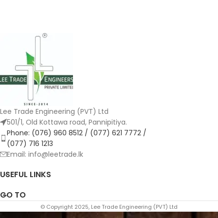
Lee Trade Engineering (PVT) Ltd
501/1, Old Kottawa road, Pannipitiya.
Phone: (076) 960 8512 / (077) 621 7772 /
(077) 716 1213
Email: info@leetrade.lk
USEFUL LINKS
GO TO
© Copyright 2025, Lee Trade Engineering (PVT) Ltd