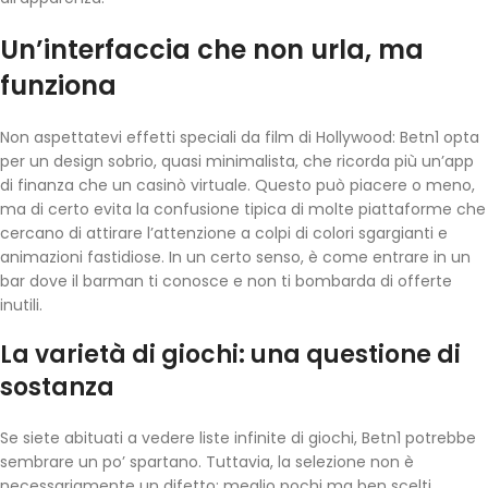
Un’interfaccia che non urla, ma
funziona
Non aspettatevi effetti speciali da film di Hollywood: Betn1 opta
per un design sobrio, quasi minimalista, che ricorda più un’app
di finanza che un casinò virtuale. Questo può piacere o meno,
ma di certo evita la confusione tipica di molte piattaforme che
cercano di attirare l’attenzione a colpi di colori sgargianti e
animazioni fastidiose. In un certo senso, è come entrare in un
bar dove il barman ti conosce e non ti bombarda di offerte
inutili.
La varietà di giochi: una questione di
sostanza
Se siete abituati a vedere liste infinite di giochi, Betn1 potrebbe
sembrare un po’ spartano. Tuttavia, la selezione non è
necessariamente un difetto: meglio pochi ma ben scelti,