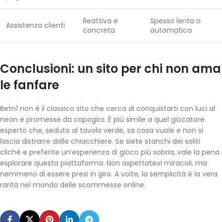
Reattiva e
Spesso lenta o
Assistenza clienti
concreta
automatica
Conclusioni: un sito per chi non ama
le fanfare
Betn1 non è il classico sito che cerca di conquistarti con luci al
neon e promesse da capogiro. È più simile a quel giocatore
esperto che, seduto al tavolo verde, sa cosa vuole e non si
lascia distrarre dalle chiacchiere. Se siete stanchi dei soliti
cliché e preferite un’esperienza di gioco più sobria, vale la pena
esplorare questa piattaforma. Non aspettatevi miracoli, ma
nemmeno di essere presi in giro. A volte, la semplicità è la vera
rarità nel mondo delle scommesse online.