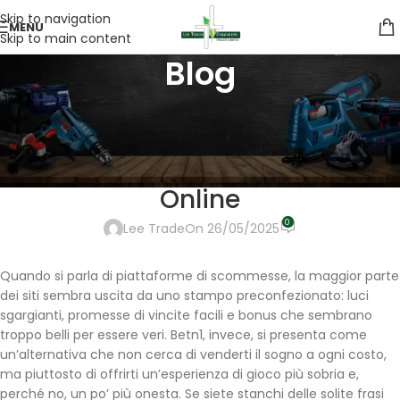
Skip to navigation
MENU
Skip to main content
Blog
UNCATEGORIZED
Betn1: Un Approccio Diverso al
Mondo delle Scommesse
Online
0
Lee Trade
On 26/05/2025
Quando si parla di piattaforme di scommesse, la maggior parte
dei siti sembra uscita da uno stampo preconfezionato: luci
sgargianti, promesse di vincite facili e bonus che sembrano
troppo belli per essere veri. Betn1, invece, si presenta come
un’alternativa che non cerca di venderti il sogno a ogni costo,
ma piuttosto di offrirti un’esperienza di gioco più sobria e,
perché no, un po’ più onesta. Se siete stanchi delle solite frasi