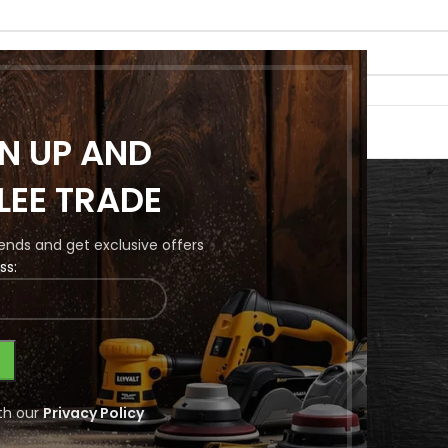
GN UP AND
Blog
LEE TRADE
trends and get exclusive offers
EGORIZED
ss:
us exclusif 2026.444 (2)
0
rade
On 24/05/2026
clusif (2026)
th our
Privacy Policy