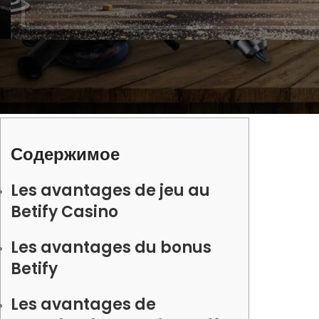
▶️ 
M
PRIMAR
Wood
Workin
Macihn
Wood
Содержимое
Workin
MAIN
Blade
PRIMARY
Les avantages de jeu au
Wood
Betify Casino
Working
Macihne
Les avantages du bonus
Wood
Betify
Working
Blade
Les avantages de