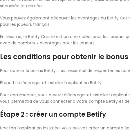
sécurisée et animée.
Vous pouvez également découvrir les avantages du Betify Casino
pour les joueurs français.
En résumé, le Betify Casino est un choix idéal pour les joueurs 
avec de nombreux avantages pour les joueurs.
Les conditions pour obtenir le bonus
Pour obtenir le bonus Betify, il est essentiel de respecter les cond
Étape 1 : télécharger et installer l’application Betify
Pour commencer, vous devez télécharger et installer l’applicatio
vous permettra de vous connecter à votre compte Betify et de b
Étape 2 : créer un compte Betify
Une fois l’application installée, vous pouvez créer un compte B