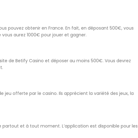
vous pouvez obtenir en France. En fait, en déposant 500€, vous
e vous aurez 1000€ pour jouer et gagner.
 site de Betify Casino et déposer au moins 500€. Vous devrez
t.
 jeu offerte par le casino. Ils apprécient la variété des jeux, la
 partout et à tout moment. L’application est disponible pour les