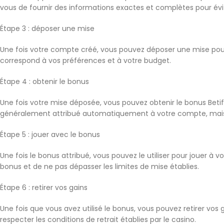
vous de fournir des informations exactes et complètes pour évit
Étape 3 : déposer une mise
Une fois votre compte créé, vous pouvez déposer une mise pour
correspond à vos préférences et à votre budget.
Étape 4 : obtenir le bonus
Une fois votre mise déposée, vous pouvez obtenir le bonus Betify
généralement attribué automatiquement à votre compte, mais 
Étape 5 : jouer avec le bonus
Une fois le bonus attribué, vous pouvez le utiliser pour jouer à 
bonus et de ne pas dépasser les limites de mise établies.
Étape 6 : retirer vos gains
Une fois que vous avez utilisé le bonus, vous pouvez retirer vos 
respecter les conditions de retrait établies par le casino.