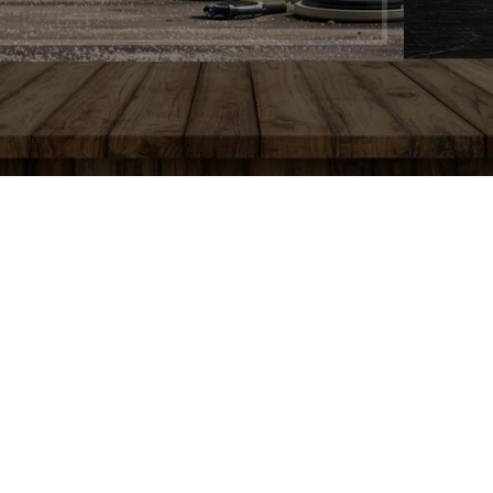
JOUER
AIN
Y
g
e
g