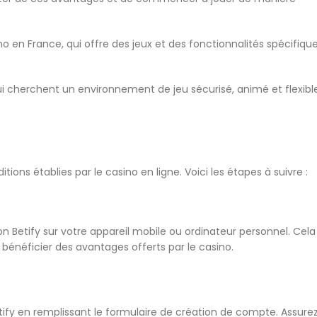
 en France, qui offre des jeux et des fonctionnalités spécifiqu
qui cherchent un environnement de jeu sécurisé, animé et flexibl
itions établies par le casino en ligne. Voici les étapes à suivre :
n Betify sur votre appareil mobile ou ordinateur personnel. Cela
énéficier des avantages offerts par le casino.
etify en remplissant le formulaire de création de compte. Assure