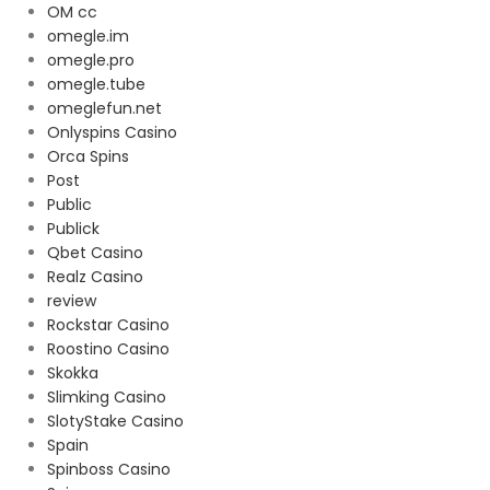
OM cc
omegle.im
omegle.pro
omegle.tube
omeglefun.net
Onlyspins Casino
Orca Spins
Post
Public
Publick
Qbet Casino
Realz Casino
review
Rockstar Casino
Roostino Casino
Skokka
Slimking Casino
SlotyStake Casino
Spain
Spinboss Casino