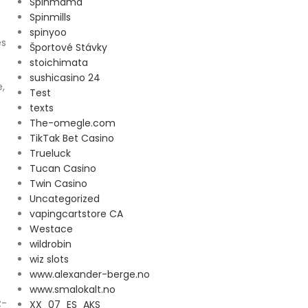
Spinmama
Spinmills
spinyoo
es
Športové Stávky
stoichimata
sushicasino 24
e,
Test
texts
The-omegle.com
TikTak Bet Casino
Trueluck
Tucan Casino
Twin Casino
Uncategorized
vapingcartstore CA
Westace
wildrobin
wiz slots
www.alexander-berge.no
www.smalokalt.no
z-
XX_07_ES_AKS