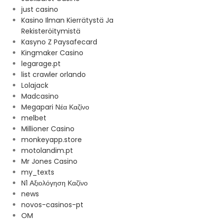
just casino
Kasino Ilman Kierrätystä Ja
Rekisteröitymistä
Kasyno Z Paysafecard
Kingmaker Casino
legarage.pt
list crawler orlando
Lolajack
Madcasino
Megapari Νέα Καζίνο
melbet
Millioner Casino
monkeyapp.store
motolandim.pt
Mr Jones Casino
my_texts
N1 Αξιολόγηση Καζίνο
news
novos-casinos-pt
OM