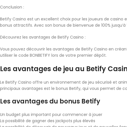
Conclusion :
Betify Casino est un excellent choix pour les joueurs de casino 
bonus attractifs. Avec son bonus de bienvenue de 100% jusqu’à 50
Découvrez les avantages de Betify Casino :
Vous pouvez découvrir les avantages de Betify Casino en créa
utiliser le code BONBETIFY lors de votre premier dépôt.
Les avantages de jeu au Betify Casi
Le Betify Casino offre un environnement de jeu sécurisé et an
principaux avantages est le bonus Betify, qui vous permet de 
Les avantages du bonus Betify
Un budget plus important pour commencer à jouer
La possibilité de gagner des jackpots plus élevés
La possibilité de découvrir de nouveaux jeux et de nouvelles fon