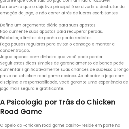
garante que você saia do jogo com um lucro razoável.
Lembre-se que o objetivo principal é se divertir e desfrutar da
emoção do jogo, e não correr atrás de lucros exorbitantes.
Defina um orçamento diário para suas apostas.
Não aumente suas apostas para recuperar perdas.
Estabeleça limites de ganho e perda realistas.
Faça pausas regulares para evitar o cansaço e manter a
concentração.
Jogue apenas com dinheiro que você pode perder.
Seguir estas dicas simples de gerenciamento de banca pode
aumentar significativamente suas chances de sucesso a longo
prazo no «chicken road game casino». Ao abordar o jogo com
disciplina e responsabilidade, você garante uma experiência de
jogo mais segura e gratificante.
A Psicologia por Trás do Chicken
Road Game
O apelo do «chicken road game casino» reside em parte na