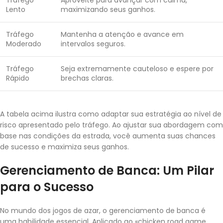
Lento
maximizando seus ganhos.
Tráfego
Mantenha a atenção e avance em
Moderado
intervalos seguros.
Tráfego
Seja extremamente cauteloso e espere por
Rápido
brechas claras.
A tabela acima ilustra como adaptar sua estratégia ao nível de
risco apresentado pelo tráfego. Ao ajustar sua abordagem com
base nas condições da estrada, você aumenta suas chances
de sucesso e maximiza seus ganhos.
Gerenciamento de Banca: Um Pilar
para o Sucesso
No mundo dos jogos de azar, o gerenciamento de banca é
uma habilidade essencial. Aplicado ao «chicken road game