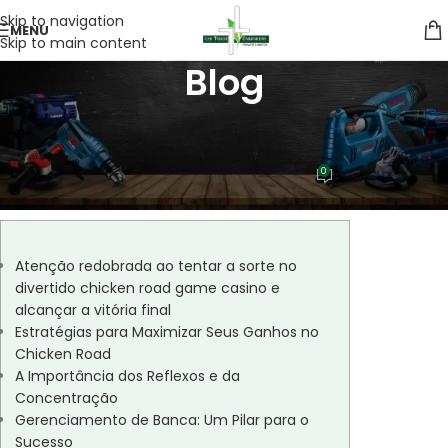
Skip to navigation
MENU
Skip to main content
Blog
UNCATEGORIZED
r_a_sorte_no_divertido_ch
0
Lee Trade
On 08/07/2026
Atenção redobrada ao tentar a sorte no
divertido chicken road game casino e
alcançar a vitória final
Estratégias para Maximizar Seus Ganhos no
Chicken Road
A Importância dos Reflexos e da
Concentração
Gerenciamento de Banca: Um Pilar para o
Sucesso