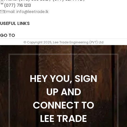
(077) 716 1213
Email: info@leetrade.lk
USEFUL LINKS
GO TO
© Copyright 2025, Lee Trade Engineering (PVT) Ltd
HEY YOU, SIGN
UP AND
CONNECT TO
LEE TRADE