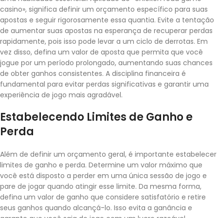
casino», significa definir um orçamento específico para suas
apostas e seguir rigorosamente essa quantia. Evite a tentação
de aumentar suas apostas na esperança de recuperar perdas
rapidamente, pois isso pode levar a um ciclo de derrotas. Em
vez disso, defina um valor de aposta que permita que você
jogue por um período prolongado, aumentando suas chances
de obter ganhos consistentes. A disciplina financeira é
fundamental para evitar perdas significativas e garantir uma
experiência de jogo mais agradável.
Estabelecendo Limites de Ganho e
Perda
Além de definir um orçamento geral, é importante estabelecer
limites de ganho e perda. Determine um valor máximo que
você está disposto a perder em uma única sessão de jogo e
pare de jogar quando atingir esse limite. Da mesma forma,
defina um valor de ganho que considere satisfatório e retire
seus ganhos quando alcançá-lo. Isso evita a ganância e