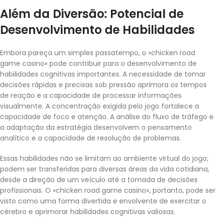
Além da Diversão: Potencial de
Desenvolvimento de Habilidades
Embora pareça um simples passatempo, o «chicken road
game casino» pode contribuir para o desenvolvimento de
habilidades cognitivas importantes. A necessidade de tomar
decisões rápidas e precisas sob pressão aprimora os tempos
de reação e a capacidade de processar informações
visualmente. A concentração exigida pelo jogo fortalece a
capacidade de foco e atenção. A análise do fluxo de tráfego e
a adaptação da estratégia desenvolvem o pensamento
analítico e a capacidade de resolução de problemas.
Essas habilidades não se limitam ao ambiente virtual do jogo;
podem ser transferidas para diversas áreas da vida cotidiana,
desde a direção de um veículo até a tomada de decisões
profissionais. O «chicken road game casino», portanto, pode ser
visto como uma forma divertida e envolvente de exercitar o
cérebro e aprimorar habilidades cognitivas valiosas.