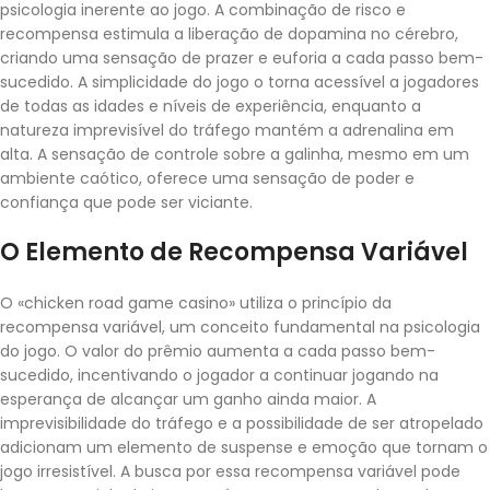
psicologia inerente ao jogo. A combinação de risco e
recompensa estimula a liberação de dopamina no cérebro,
criando uma sensação de prazer e euforia a cada passo bem-
sucedido. A simplicidade do jogo o torna acessível a jogadores
de todas as idades e níveis de experiência, enquanto a
natureza imprevisível do tráfego mantém a adrenalina em
alta. A sensação de controle sobre a galinha, mesmo em um
ambiente caótico, oferece uma sensação de poder e
confiança que pode ser viciante.
O Elemento de Recompensa Variável
O «chicken road game casino» utiliza o princípio da
recompensa variável, um conceito fundamental na psicologia
do jogo. O valor do prêmio aumenta a cada passo bem-
sucedido, incentivando o jogador a continuar jogando na
esperança de alcançar um ganho ainda maior. A
imprevisibilidade do tráfego e a possibilidade de ser atropelado
adicionam um elemento de suspense e emoção que tornam o
jogo irresistível. A busca por essa recompensa variável pode