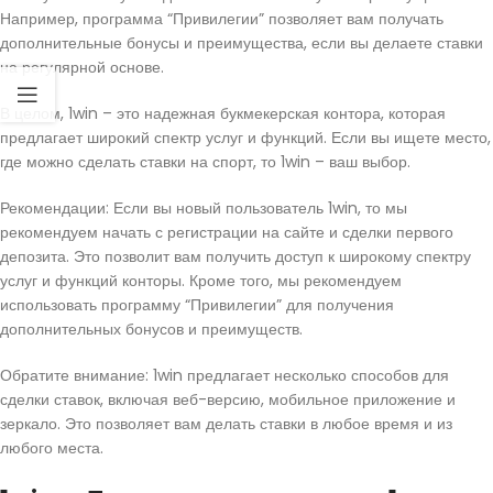
Например, программа “Привилегии” позволяет вам получать
дополнительные бонусы и преимущества, если вы делаете ставки
на регулярной основе.
В целом, 1win – это надежная букмекерская контора, которая
предлагает широкий спектр услуг и функций. Если вы ищете место,
где можно сделать ставки на спорт, то 1win – ваш выбор.
Рекомендации: Если вы новый пользователь 1win, то мы
рекомендуем начать с регистрации на сайте и сделки первого
депозита. Это позволит вам получить доступ к широкому спектру
услуг и функций конторы. Кроме того, мы рекомендуем
использовать программу “Привилегии” для получения
дополнительных бонусов и преимуществ.
Обратите внимание: 1win предлагает несколько способов для
сделки ставок, включая веб-версию, мобильное приложение и
зеркало. Это позволяет вам делать ставки в любое время и из
любого места.