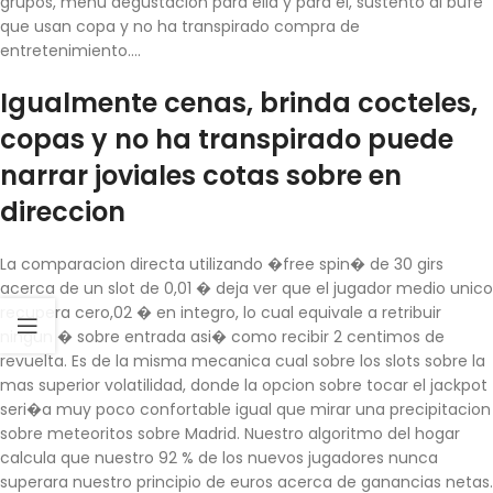
grupos, menu degustacion para ella y para el, sustento al bufe
que usan copa y no ha transpirado compra de
entretenimiento….
Igualmente cenas, brinda cocteles,
copas y no ha transpirado puede
narrar joviales cotas sobre en
direccion
La comparacion directa utilizando �free spin� de 30 girs
acerca de un slot de 0,01 � deja ver que el jugador medio unico
recupera cero,02 � en integro, lo cual equivale a retribuir
ningun � sobre entrada asi� como recibir 2 centimos de
revuelta. Es de la misma mecanica cual sobre los slots sobre la
mas superior volatilidad, donde la opcion sobre tocar el jackpot
seri�a muy poco confortable igual que mirar una precipitacion
sobre meteoritos sobre Madrid. Nuestro algoritmo del hogar
calcula que nuestro 92 % de los nuevos jugadores nunca
superara nuestro principio de euros acerca de ganancias netas.