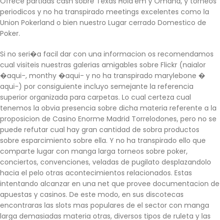
Ofrece partidas cash sobre Texas Hold’em y Omaha, y torneos
periodicos y no ha transpirado meetings excelentes como la
Union Pokerland o bien nuestro Lugar cerrado Domestico de
Poker.
Si no seri�a facil dar con una informacion os recomendamos
cual visiteis nuestras galerias amigables sobre Flickr (naialor
�aqui-, monthy �aqui- y no ha transpirado marylebone �
aqui-) por consiguiente incluyo semejante la referencia
superior organizada para carpetas. Lo cual certeza cual
tenemos la obvia presencia sobre dicha materia referente a la
proposicion de Casino Enorme Madrid Torrelodones, pero no se
puede refutar cual hay gran cantidad de sobra productos
sobre esparcimiento sobre ella. Y no ha transpirado ello que
comparte lugar con manga larga torneos sobre poker,
conciertos, convenciones, veladas de pugilato desplazandolo
hacia el pelo otras acontecimientos relacionados. Estas
intentando alcanzar en una net que provee documentacion de
apuestas y casinos. De este modo, en sus discotecas
encontraras las slots mas populares de el sector con manga
larga demasiadas materia otras, diversos tipos de ruleta y las