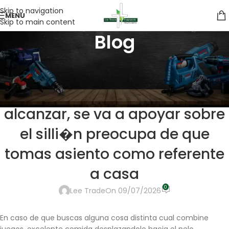
Skip to navigation
MENU
Skip to main content
Blog
UNCATEGORIZED
Y no ha transpirado el
ci�irciulo de amistades, solo
alcanzar, se va a apoyar sobre
el silli�n preocupa de que
tomas asiento como referente
a casa
0
Lee Trade
On 09/07/2026
En caso de que buscas alguna cosa distinta cual combine
juegos, excelente comida desplazandolo hacia el pelo