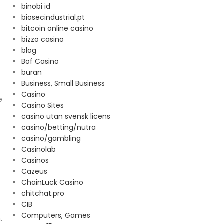
binobi id
biosecindustrial.pt
bitcoin online casino
bizzo casino
blog
Bof Casino
buran
Business, Small Business
Casino
e
Casino Sites
casino utan svensk licens
casino/betting/nutra
casino/gambling
Casinolab
Casinos
Cazeus
ChainLuck Casino
chitchat.pro
CIB
Computers, Games
.