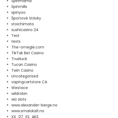
Spinmama
Spinmills
spinyoo
Športové Stávky
stoichimata
sushicasino 24
Test
texts
The-omegle.com
TikTak Bet Casino
Trueluck
Tucan Casino
Twin Casino
Uncategorized
vapingcartstore CA
Westace
wildrobin
wiz slots
www.alexander-berge.no
www.smalokalt.no
XX_07_ES_AKS