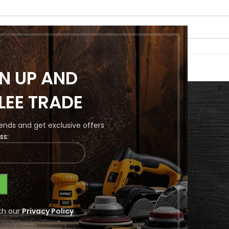
GN UP AND
Blog
LEE TRADE
trends and get exclusive offers
EGORIZED
ss:
um three hundred� in betrieb
zen, beziehen Eltern den nine�
marke
0
ade
On 07/07/2026
th our
Privacy Policy