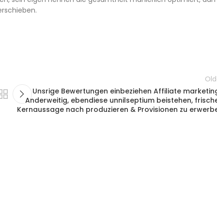
erschieben.
Old
Unsrige Bewertungen einbeziehen Affiliate marketin
Anderweitig, ebendiese unnilseptium beistehen, frisch
Kernaussage nach produzieren & Provisionen zu erwerb