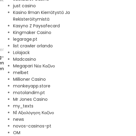
just casino
Kasino Ilman Kierrätystä Ja
Rekisteröitymistä
Kasyno Z Paysafecard
Kingmaker Casino
legarage.pt
list crawler orlando
er
Lolajack
g-
Madcasino
en
Megapari Νέα Καζίνο
en
melbet
Millioner Casino
monkeyapp.store
motolandim.pt
Mr Jones Casino
my_texts
N1 Αξιολόγηση Καζίνο
news
novos-casinos-pt
OM