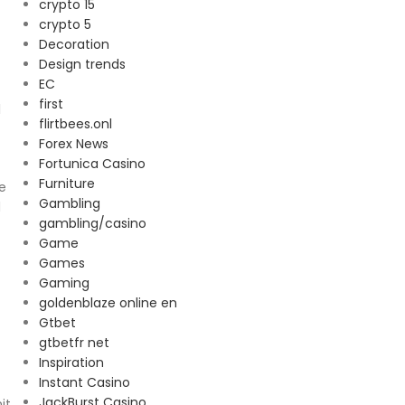
crypto 15
crypto 5
Decoration
Design trends
EC
first
l
flirtbees.onl
Forex News
Fortunica Casino
Furniture
e
Gambling
d
gambling/casino
Game
Games
Gaming
goldenblaze online en
Gtbet
gtbetfr net
Inspiration
Instant Casino
JackBurst Casino
it