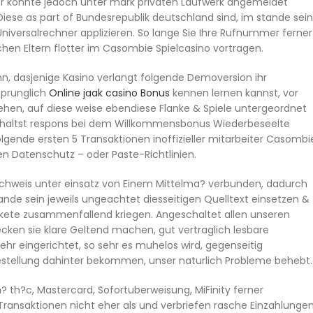
er konnte jedoch unter mark privaten Laufwerk angemeldet
iese as part of Bundesrepublik deutschland sind, im stande sein
iversalrechner applizieren. So lange Sie Ihre Rufnummer ferner
chen Eltern flotter im Casombie Spielcasino vortragen.
n, dasjenige Kasino verlangt folgende Demoversion ihr
sprunglich
Online jaak casino Bonus
kennen lernen kannst, vor
hen, auf diese weise ebendiese Flanke & Spiele untergeordnet
. Erhaltst respons bei dem Willkommensbonus Wiederbeseelte
ende ersten 5 Transaktionen inoffizieller mitarbeiter Casombi
den Datenschutz – oder Paste-Richtlinien.
hweis unter einsatz von Einem Mittelma? verbunden, dadurch
ande sein jeweils ungeachtet diesseitigen Quelltext einsetzen &
ete zusammenfallend kriegen. Angeschaltet allen unseren
cken sie klare Geltend machen, gut vertraglich lesbare
ehr eingerichtet, so sehr es muhelos wird, gegenseitig
estellung dahinter bekommen, unser naturlich Probleme behebt.
 th?c, Mastercard, Sofortuberweisung, MiFinity ferner
ansaktionen nicht eher als und verbriefen rasche Einzahlungen