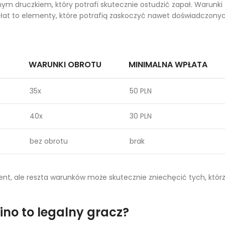
ym druczkiem, który potrafi skutecznie ostudzić zapał. Warunki
łat to elementy, które potrafią zaskoczyć nawet doświadczony
WARUNKI OBROTU
MINIMALNA WPŁATA
35x
50 PLN
40x
30 PLN
bez obrotu
brak
nt, ale reszta warunków może skutecznie zniechęcić tych, któr
zino to legalny gracz?