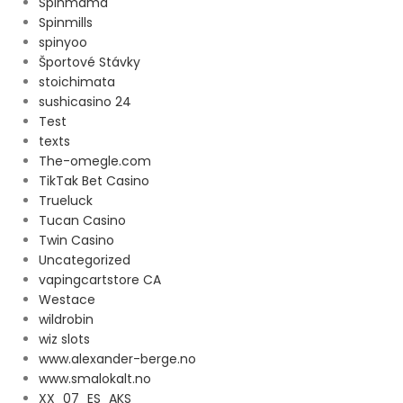
Spinmama
Spinmills
spinyoo
Športové Stávky
stoichimata
sushicasino 24
Test
texts
The-omegle.com
TikTak Bet Casino
Trueluck
Tucan Casino
Twin Casino
Uncategorized
vapingcartstore CA
Westace
wildrobin
wiz slots
www.alexander-berge.no
www.smalokalt.no
XX_07_ES_AKS