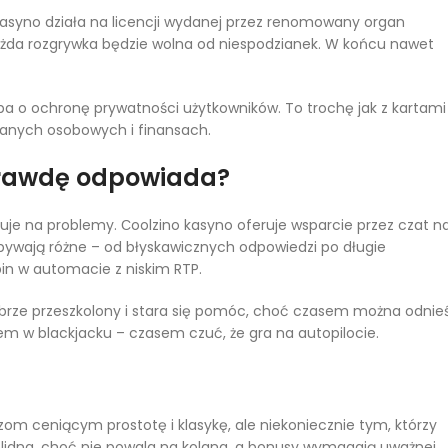
asyno działa na licencji wydanej przez renomowany organ
każda rozgrywka będzie wolna od niespodzianek. W końcu nawet
a o ochronę prywatności użytkowników. To trochę jak z kartami
 danych osobowych i finansach.
prawdę odpowiada?
guje na problemy. Сoolzino kasyno oferuje wsparcie przez czat n
bywają różne – od błyskawicznych odpowiedzi po długie
in w automacie z niskim RTP.
dobrze przeszkolony i stara się pomóc, choć czasem można odnie
em w blackjacku – czasem czuć, że gra na autopilocie.
om ceniącym prostotę i klasykę, ale niekoniecznie tym, którzy
solidna, choć nie powala na kolana, a bonusy wymagają uważnej