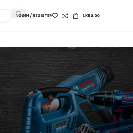
LOGIN / REGISTER
LKR
0.00
CATEGORIES
! Без рубрики
03_07_IT_AKS
04_07_EN_AKS
08_07_en_work
w.
10_07_AU_AKS
10_07_CA_AKS
10_07_UK_AKS
12