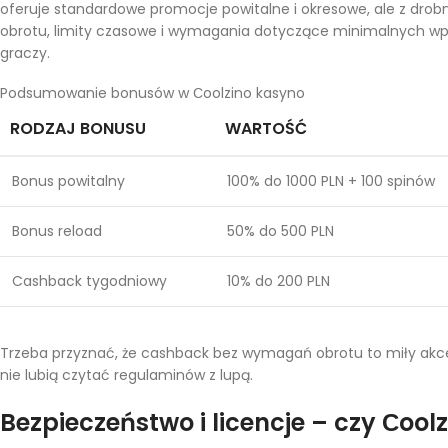
oferuje standardowe promocje powitalne i okresowe, ale z drobn
obrotu, limity czasowe i wymagania dotyczące minimalnych wp
graczy.
Podsumowanie bonusów w Сoolzino kasyno
RODZAJ BONUSU
WARTOŚĆ
Bonus powitalny
100% do 1000 PLN + 100 spinów
Bonus reload
50% do 500 PLN
Cashback tygodniowy
10% do 200 PLN
Trzeba przyznać, że cashback bez wymagań obrotu to miły akce
nie lubią czytać regulaminów z lupą.
Bezpieczeństwo i licencje – czy Сool