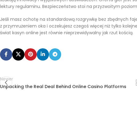
lektury regulaminu. Bezpieczeństwo stoi na przyzwoitym poziomie
Jeśli masz ochotę na standardową rozgrywkę bez zbędnych fajerw
z przymrużeniem oka i oczekujesz czegoś więcej niż tylko kolejnego
świat kasyn online jest równie nieprzewidywalny jak rzut kością.
Newer
Unpacking the Real Deal Behind Online Casino Platforms