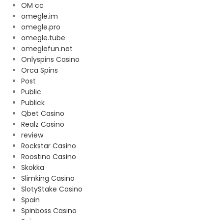
OM cc
omegle.im
omegle.pro
omegle.tube
omeglefun.net
Onlyspins Casino
Orca Spins
Post
Public
Publick
Qbet Casino
Realz Casino
review
Rockstar Casino
Roostino Casino
Skokka
Slimking Casino
SlotyStake Casino
Spain
Spinboss Casino