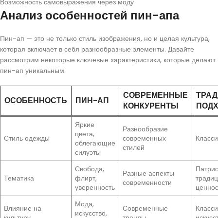
Возможность самовыражения через моду
Анализ особенностей пин-апа
Пин-ап — это не только стиль изображения, но и целая культура,
которая включает в себя разнообразные элементы. Давайте
рассмотрим некоторые ключевые характеристики, которые делают
пин-ап уникальным.
СОВРЕМЕННЫЕ
ТРА
ОСОБЕННОСТЬ
ПИН-АП
КОНКУРЕНТЫ
ПОД
Яркие
Разнообразие
цвета,
Стиль одежды
современных
Класси
облегающие
стилей
силуэты
Свобода,
Патрио
Разные аспекты
Тематика
флирт,
тради
современности
уверенность
ценнос
Мода,
Влияние на
Современные
Класси
искусство,
культуру
тренды
искусс