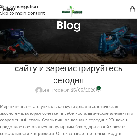
Skip to navigation
MENU
Skip to main content
Blog
PUBLIC
Погружение в мир Pinup:
получите доступ к официальному
сайту и зарегистрируйтесь
сегодня
0
Lee Trade
On 25/05/2026
Мир пин-апа — это уникальная культурная и эстетическая
экосистема, которая сочетает в себе ностальгические элементы и
современный стиль. Стиль пин-ап возник в середине XX века и
продолжает оставаться популярным благодаря своей яркости,
сексуальности и игривости. Он охватывает не только моду и